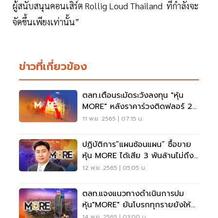
ผู้สนับสนุนคอนเสิร์ต Rollig Loud Thailand ที่กำลังจะ
จัดขึ้นเพียงเท่านั้น”
ข่าวที่เกี่ยวข้อง
ตลท.เตือนระมัดระวังลงทุน "หุ้น
MORE" หลังราคาร่วงติดฟลอร์ 2
วันติด
11 พ.ย. 2565 | 07:15 น.
ปฏิบัติการ”แผนซ้อนแผน” ซื้อขาย
หุ้น MORE ได้เสีย 3 พันล้านไม่ถึง
1 นาที
12 พ.ย. 2565 | 05:05 น.
ตลท.แจงแนวทางดำเนินการปม
หุ้น"MORE" ยันโบรกทุกรายยังให้
บริการตามปกติ
14 พ.ย. 2565 | 03:00 น.