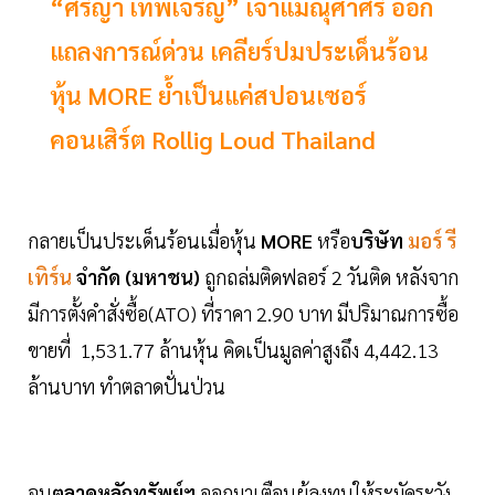
“ศิริญา เทพเจริญ” เจ้าแม่ณุศาศิริ ออก
แถลงการณ์ด่วน เคลียร์ปมประเด็นร้อน
หุ้น MORE ย้ำเป็นแค่สปอนเซอร์
คอนเสิร์ต Rollig Loud Thailand
กลายเป็นประเด็นร้อนเมื่อหุ้น
MORE
หรือ
บริษัท
มอร์ รี
เทิร์น
จำกัด (มหาชน)
ถูกถล่มติดฟลอร์ 2 วันติด หลังจาก
มีการตั้งคำสั่งซื้อ(ATO) ที่ราคา 2.90 บาท มีปริมาณการซื้อ
ขายที่ 1,531.77 ล้านหุ้น คิดเป็นมูลค่าสูงถึง 4,442.13
ล้านบาท ทำตลาดปั่นป่วน
จน
ตลาดหลักทรัพย์ฯ
ออกมาเตือนผู้ลงทุนให้ระมัดระวัง