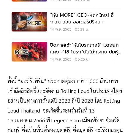
“หุ้น MORE” CEO-ผถห.ใหญ่ จี้
ก.ล.ต.สอบ ออเดอร์ปริศนา
14 พ.ย. 2565 | 05:39 น.
ปิดภาคเช้า"หุ้นโบรกเกอร์" แดงยก
แผง -"18 โบรก"ยันไม่กระทบ ปมหุ้น
MORE
14 พ.ย. 2565 | 06:25 น.
ทั้งนี้ “มอร์ รีเทิร์น” ประกาศทุ่มงบกว่า 1,000 ล้านบาท
เข้าถือลิขสิทธิ์และจัดงาน Rolling Loud ในประเทศไทย
อย่างเป็นทางการตั้งแต่ปี 2023 ถึงปี 2028 โดย Rolling
Loud Thailand จะเกิดขึ้นระหว่างวันที่ 13-
15 เมษายน 2566 ที่ Legend Siam เมืองพัทยา จังหวัด
ชลบุรี ซึ่งเป็นพื้นที่ของณุศาศิริ ซึ่งณุศาศิริ จะใช้งบลงทุน