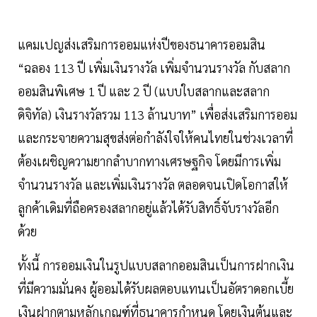
แคมเปญส่งเสริมการออมแห่งปีของธนาคารออมสิน
“ฉลอง 113 ปี เพิ่มเงินรางวัล เพิ่มจำนวนรางวัล กับสลาก
ออมสินพิเศษ 1 ปี และ 2 ปี (แบบใบสลากและสลาก
ดิจิทัล) เงินรางวัลรวม 113 ล้านบาท” เพื่อส่งเสริมการออม
และกระจายความสุขส่งต่อกำลังใจให้คนไทยในช่วงเวลาที่
ต้องเผชิญความยากลำบากทางเศรษฐกิจ โดยมีการเพิ่ม
จำนวนรางวัล และเพิ่มเงินรางวัล ตลอดจนเปิดโอกาสให้
ลูกค้าเดิมที่ถือครองสลากอยู่แล้วได้รับสิทธิ์จับรางวัลอีก
ด้วย
ทั้งนี้ การออมเงินในรูปแบบสลากออมสินเป็นการฝากเงิน
ที่มีความมั่นคง ผู้ออมได้รับผลตอบแทนเป็นอัตราดอกเบี้ย
เงินฝากตามหลักเกณฑ์ที่ธนาคารกำหนด โดยเงินต้นและ