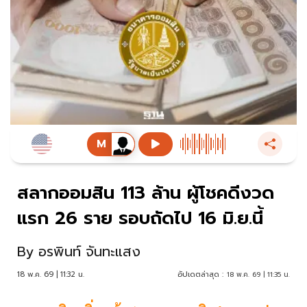
สลากออมสิน 113 ล้าน ผู้โชคดีงวด
แรก 26 ราย รอบถัดไป 16 มิ.ย.นี้
By
อรพินท์ จันทะแสง
18 พ.ค. 69 | 11:32 น.
อัปเดตล่าสุด :
18 พ.ค. 69 | 11:35 น.