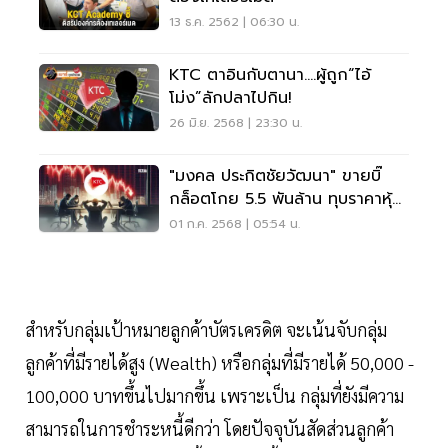
13 ธ.ค. 2562 | 06:30 น.
KTC ตาอินกับตานา....ผู้ถูก“ไอ้
โม่ง”ลักปลาไปกิน!
26 มิ.ย. 2568 | 23:30 น.
"มงคล ประกิตชัยวัฒนา" ขายบิ๊
กล็อตโกย 5.5 พันล้าน ทุบราคาหุ้น
KTC ดิ่งฟลอร์
01 ก.ค. 2568 | 05:54 น.
สำหรับกลุ่มเป้าหมายลูกค้าบัตรเครดิต จะเน้นจับกลุ่ม
ลูกค้าที่มีรายได้สูง (Wealth) หรือกลุ่มที่มีรายได้ 50,000 -
100,000 บาทขึ้นไปมากขึ้น เพราะเป็น กลุ่มที่ยังมีความ
สามารถในการชำระหนี้ดีกว่า โดยปัจจุบันสัดส่วนลูกค้า