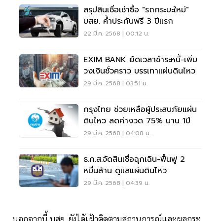
สรุปสินเชื่อเช่าซื้อ "รถกระบะใหม่"
บสย. ค้ำประกันฟรี 3 ปีแรก
22 มี.ค. 2568 | 00:12 น.
EXIM BANK ยืดเวลาชำระหนี้-เพิ่ม
วงเงินชั่วคราว บรรเทาแผ่นดินไหว
29 มี.ค. 2568 | 03:51 น.
กรุงไทย ช่วยเหลือผู้ประสบภัยแผ่น
ดินไหว ลดค่างวด 75% นาน 1ปี
29 มี.ค. 2568 | 04:08 น.
ธ.ก.ส.จัดสินเชื่อฉุกเฉิน-ฟื้นฟู 2
หมื่นล้าน ดูแลแผ่นดินไหว
29 มี.ค. 2568 | 04:39 น.
นอกจากนี้ บสย. ยังได้เฝ้าติดตามสถานการณ์และผลกระ