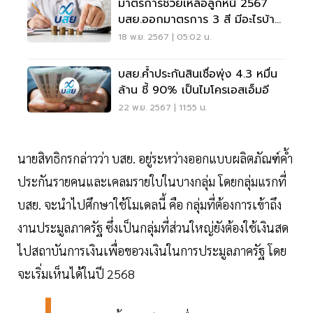
มาตรการช่วยเหลือลูกหนี้ 2567
บสย.ออกมาตรการ 3 สี มีอะไรบ้าง
คลิกอ่านด่วน
18 พ.ย. 2567 | 05:02 น.
บสย.ค้ำประกันสินเชื่อพุ่ง 4.3 หมื่น
ล้าน ชี้ 90% เป็นไมโครเอสเอ็มอี
22 พ.ย. 2567 | 11:55 น.
นายสิทธิกรกล่าวว่า บสย. อยู่ระหว่างออกแบบผลิตภัณฑ์ค้ำ
ประกันรายคนและเคลมรายใบในบางกลุ่ม โดยกลุ่มแรกที่
บสย. จะนำไปศึกษาใช้โมเดลนี้ คือ กลุ่มที่ต้องการเข้าถึง
งานประมูลภาครัฐ ซึ่งเป็นกลุ่มที่ส่วนใหญ่ยังต้องใช้เงินสด
ไปสถาบันการเงินเพื่อขอวงเงินในการประมูลภาครัฐ โดย
จะเริ่มเห็นได้ในปี 2568