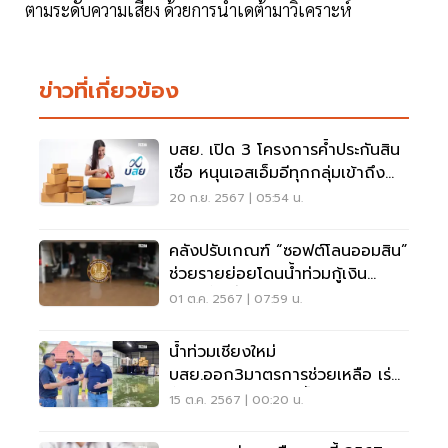
ตามระดับความเสี่ยง ด้วยการนำเดต้ามาวิเคราะห์
ข่าวที่เกี่ยวข้อง
บสย. เปิด 3 โครงการค้ำประกันสิน
เชื่อ หนุนเอสเอ็มอีทุกกลุ่มเข้าถึง
แหล่งทุน
20 ก.ย. 2567 | 05:54 น.
คลังปรับเกณฑ์ “ซอฟต์โลนออมสิน”
ช่วยรายย่อยโดนน้ำท่วมกู้เงิน
ดอกเบี้ยต่ำ
01 ต.ค. 2567 | 07:59 น.
น้ำท่วมเชียงใหม่
บสย.ออก3มาตรการช่วยเหลือ เร่ง
ฟื้นฟู เยียวยา หลังน้ำลด
15 ต.ค. 2567 | 00:20 น.