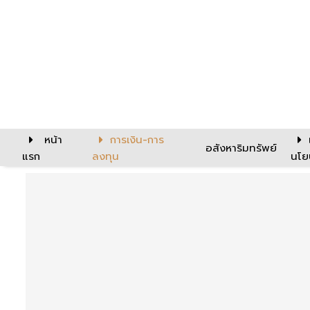
หน้า
การเงิน-การ
อสังหาริมทรัพย์
แรก
ลงทุน
นโย