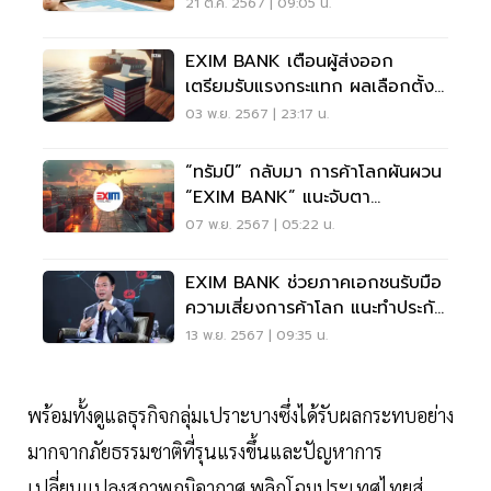
21 ต.ค. 2567 | 09:05 น.
EXIM BANK เตือนผู้ส่งออก
เตรียมรับแรงกระแทก ผลเลือกตั้ง
สหรัฐ
03 พ.ย. 2567 | 23:17 น.
“ทรัมป์” กลับมา การค้าโลกผันผวน
“EXIM BANK” แนะจับตา
สถานการณ์ใกล้ชิด
07 พ.ย. 2567 | 05:22 น.
EXIM BANK ช่วยภาคเอกชนรับมือ
ความเสี่ยงการค้าโลก แนะทำประกัน
การส่งออก
13 พ.ย. 2567 | 09:35 น.
พร้อมทั้งดูแลธุรกิจกลุ่มเปราะบางซึ่งได้รับผลกระทบอย่าง
มากจากภัยธรรมชาติที่รุนแรงขึ้นและปัญหาการ
เปลี่ยนแปลงสภาพภูมิอากาศ พลิกโฉมประเทศไทยสู่