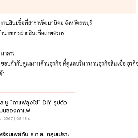
กงานสินเชื่อที่สาขาพัฒนานิคม จังหวัดลพบุรี
้อำนวยการฝ่ายสินเชื่อเกษตรกร
จธนาคาร
ดชอบกำกับดูแลงานด้านธุรกิจ ที่ดูแลบริหารงานธุรกิจสินเชื่อ ธุรกิ
้า
.ส.ชู "กาแฟลุงไข่" DIY รูปตัว
งบนซองกาแฟ
ย. 2567 | 08:43 น.
พร้อมเพย์กับ ธ.ก.ส. กลุ่มเปราะ