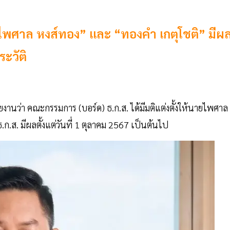
ก่ “ไพศาล หงส์ทอง” และ “ทองคำ เกตุโชติ” มีผ
ระวัติ
นว่า คณะกรรมการ (บอร์ด) ธ.ก.ส. ได้มีมติแต่งตั้งให้นายไพศาล
ธ.ก.ส. มีผลตั้งแต่วันที่ 1 ตุลาคม 2567 เป็นต้นไป