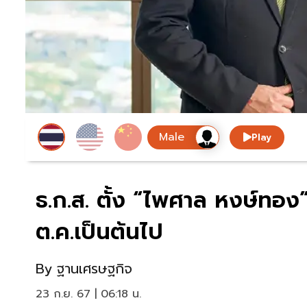
Play
ธ.ก.ส. ตั้ง “ไพศาล หงษ์ทอง”
ต.ค.เป็นต้นไป
By
ฐานเศรษฐกิจ
23 ก.ย. 67 | 06:18 น.