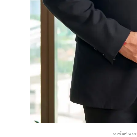
นายไพศาล หงษ์