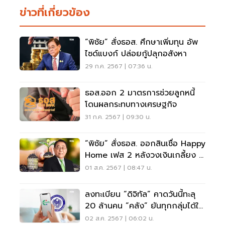
ข่าวที่เกี่ยวข้อง
“พิชัย” สั่งธอส. ศึกษาเพิ่มทุน อัพ
ไซด์แบงก์ ปล่อยกู้ปลุกอสังหา
29 ก.ค. 2567 | 07:36 น.
ธอส.ออก 2 มาตรการช่วยลูกหนี้
โดนผลกระทบทางเศรษฐกิจ
31 ก.ค. 2567 | 09:30 น.
“พิชัย” สั่งธอส. ออกสินเชื่อ Happy
Home เฟส 2 หลังวงเงินเกลี้ยง 2
หมื่นล้าน
01 ส.ค. 2567 | 08:47 น.
ลงทะเบียน “ดิจิทัล” คาดวันนี้ทะลุ
20 ล้านคน “คลัง” ยันทุกกลุ่มได้ใช้
ธ.ค.
02 ส.ค. 2567 | 06:02 น.