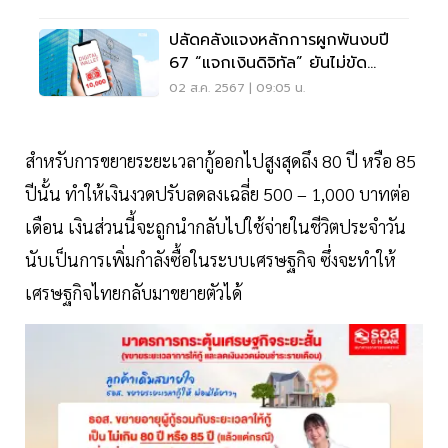
ปลัดคลังแจงหลักการผูกพันงบปี
67 “แจกเงินดิจิทัล” ยันไม่ขัด
กฎหมาย
02 ส.ค. 2567 | 09:05 น.
สำหรับการขยายระยะเวลากู้ออกไปสูงสุดถึง 80 ปี หรือ 85
ปีนั้น ทำให้เงินงวดปรับลดลงเฉลี่ย 500 – 1,000 บาทต่อ
เดือน เงินส่วนนี้จะถูกนำกลับไปใช้จ่ายในชีวิตประจำวัน
นับเป็นการเพิ่มกำลังซื้อในระบบเศรษฐกิจ ซึ่งจะทำให้
เศรษฐกิจไทยกลับมาขยายตัวได้