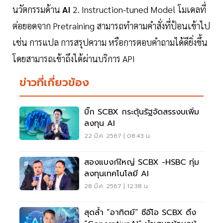
นวัตกรรมด้าน
AI
2. Instruction-tuned Model โมเดลที่
ต่อยอดจาก Pretraining สามารถทำตามคำสั่งที่ป้อนเข้าไป
เช่น การแปล การสรุปความ หรือการตอบคำถามได้ดียิ่งขึ้น
โดยสามารถเข้าถึงได้ผ่านบริการ API
ข่าวที่เกี่ยวข้อง
บิ๊ก SCBX กระตุ้นรัฐจัดสรรงบเพิ่ม
ลงทุน AI
22 มี.ค. 2567 | 08:43 น.
สองแบงก์ใหญ่ SCBX -HSBC ทุ่ม
ลงทุนเทคโนโลยี AI
28 มี.ค. 2567 | 12:38 น.
สุดล้ำ “อาทิตย์” ซีอีโอ SCBX ดึง