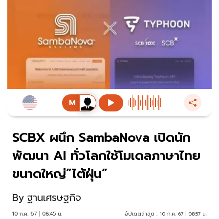
SCBX ผนึก SambaNova เปิดนัก
พัฒนา AI ทั่วโลกใช้โมเดลภาษาไทย
ขนาดใหญ่”ไต้ฝุ่น”
By
ฐานเศรษฐกิจ
10 ก.ค. 67 | 08:45 น.
อัปเดตล่าสุด :
10 ก.ค. 67 | 08:57 น.