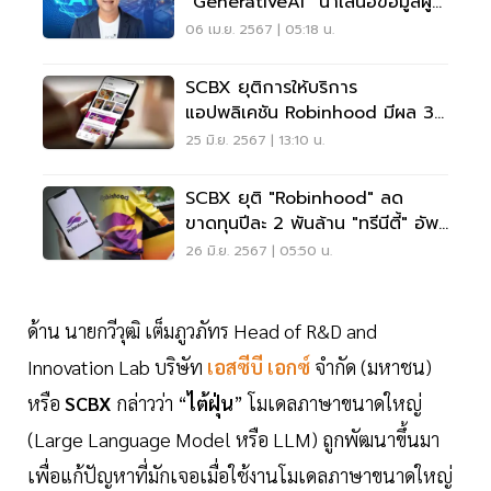
“GenerativeAI” นำเสนอข้อมูลผู้
ถือหุ้น
06 เม.ย. 2567 | 05:18 น.
SCBX ยุติการให้บริการ
แอปพลิเคชัน Robinhood มีผล 31
ก.ค.67
25 มิ.ย. 2567 | 13:10 น.
SCBX ยุติ "Robinhood" ลด
ขาดทุนปีละ 2 พันล้าน "ทรีนีตี้" อัพ
กำไรเพิ่ม 2-3%
26 มิ.ย. 2567 | 05:50 น.
ด้าน นายกวีวุฒิ เต็มภูวภัทร Head of R&D and
Innovation Lab บริษัท
เอสซีบี เอกซ์
จำกัด (มหาชน)
หรือ
SCBX
กล่าวว่า “
ไต้ฝุ่น
” โมเดลภาษาขนาดใหญ่
(Large Language Model หรือ LLM) ถูกพัฒนาขึ้นมา
เพื่อแก้ปัญหาที่มักเจอเมื่อใช้งานโมเดลภาษาขนาดใหญ่