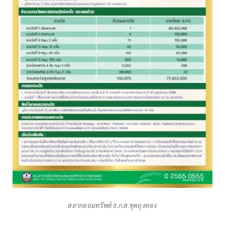
สลากออมทรัพย์ ธ.ก.ส.ชุดถุงทอง