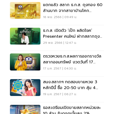
แตกแล้ว สลาก ธ.ก.ส. ถุงทอง 60
ล้านบาท จากสาขาบ้านโคก
อุตรดิตถ์
16 พ.ย. 2566 | 09:49 น.
ธ.ก.ส. เปิดตัว ‘เป๊ก ผลิตโชค’
Presenter คนใหม่ ฝากสลากถุง
ทอง ลุ้นฟิน 17 ธ.ค.นี้
29 พ.ย. 2566 | 12:47 น.
ตรวจหวยธ.ก.ส.ผลการออกรางวัล
สลากออมทรัพย์ งวดวันที่ 17
ม.ค.67
17 ม.ค. 2567 | 04:30 น.
สนง.สลากฯ ทดสอบขายหวย 3
หลักปีนี้ ซื้อ 20-50 บาท ลุ้น 4
รางวัล
19 ม.ค. 2567 | 06:27 น.
ธอส.เตรียมเปิดขายสลากหน่วยละ
10 ล้าน รับดอกเบี้ยสูง 2%