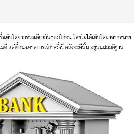
ซึ่งเติบโตจากช่วงเดียวกันของปีก่อน โดยไม่ได้เติบโตมาจากหลาย
 แต่ที่กนง.คาดการณ์ว่าครึ่งปีหลังจะดีนั้น อยู่บนสมมติฐาน