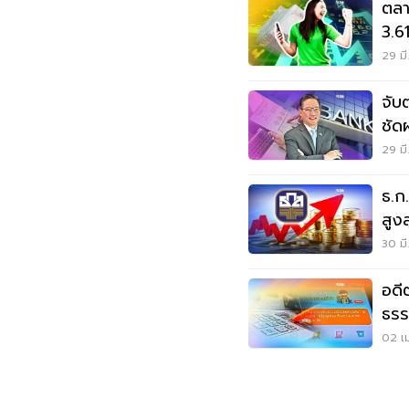
ตลา
3.6
29 มี
จับ
ชัด
29 มี
ธ.ก.
สูง
30 มี
อดี
ธรร
02 เม