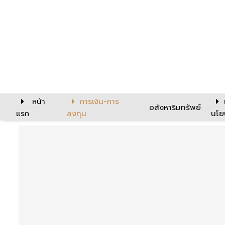
หน้า
การเงิน-การ
อสังหาริมทรัพย์
แรก
ลงทุน
นโย