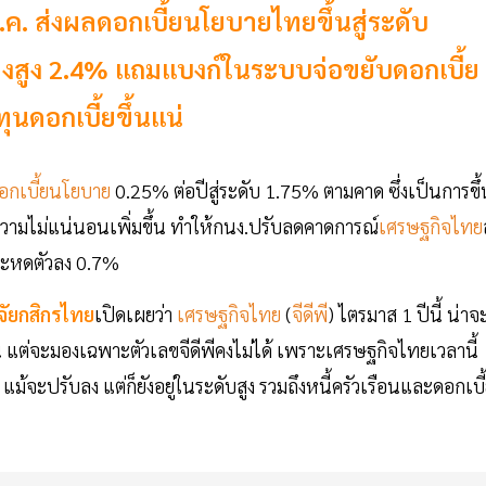
.ค. ส่งผลดอกเบี้ยนโยบายไทยขึ้นสู่ระดับ
ังค้างสูง 2.4% แถมแบงก์ในระบบจ่อขยับดอกเบี้ย
ุนดอกเบี้ยขึ้นแน่
อกเบี้ยนโยบาย
0.25% ต่อปีสู่ระดับ 1.75% ตามคาด ซึ่งเป็นการขึ้
ความไม่แน่นอนเพิ่มขึ้น ทำให้กนง.ปรับลดคาดการณ์
เศรษฐกิจไทย
 จะหดตัวลง 0.7%
จัยกสิกรไทย
เปิดเผยว่า
เศรษฐกิจไทย
(
จีดีพี
) ไตรมาส 1 ปีนี้ น่าจ
 แต่จะมองเฉพาะตัวเลขจีดีพีคงไม่ได้ เพราะเศรษฐกิจไทยเวลานี้
แม้จะปรับลง แต่ก็ยังอยู่ในระดับสูง รวมถึงหนี้ครัวเรือนและดอกเบี