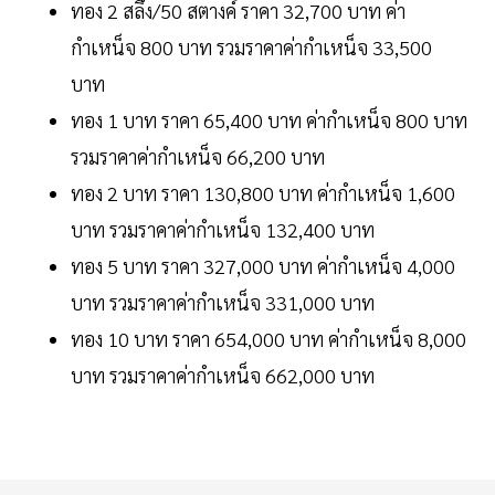
ทอง 2 สลึง/50 สตางค์ ราคา 32,700 บาท ค่า
กำเหน็จ 800 บาท รวมราคาค่ากำเหน็จ 33,500
บาท
ทอง 1 บาท ราคา 65,400 บาท ค่ากำเหน็จ 800 บาท
รวมราคาค่ากำเหน็จ 66,200 บาท
ทอง 2 บาท ราคา 130,800 บาท ค่ากำเหน็จ 1,600
บาท รวมราคาค่ากำเหน็จ 132,400 บาท
ทอง 5 บาท ราคา 327,000 บาท ค่ากำเหน็จ 4,000
บาท รวมราคาค่ากำเหน็จ 331,000 บาท
ทอง 10 บาท ราคา 654,000 บาท ค่ากำเหน็จ 8,000
บาท รวมราคาค่ากำเหน็จ 662,000 บาท