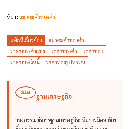
ที่มา :
สมาคมค้าทองคำ
แท็กที่เกี่ยวข้อง
สมาคมค้าทองคำ
ราคาทองคำแท่ง
ราคาทองคำ
ราคาทอง
ราคาทองวันนี้
ราคาทองรูปพรรณ
ฐานเศรษฐกิจ
กองบรรณาธิการฐานเศรษฐกิจ:
ทีมข่าวมืออาชีพ
ที่เกาะติดสถานการณ์เศรษฐกิจ การเมือง และ