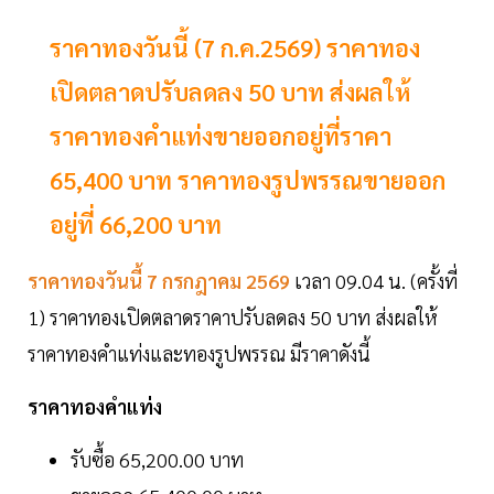
ราคาทองวันนี้ (7 ก.ค.2569) ราคาทอง
เปิดตลาดปรับลดลง 50 บาท ส่งผลให้
ราคาทองคำแท่งขายออกอยู่ที่ราคา
65,400 บาท ราคาทองรูปพรรณขายออก
อยู่ที่ 66,200 บาท
ราคาทองวันนี้ 7 กรกฎาคม 2569
เวลา 09.04 น. (ครั้งที่
1) ราคาทองเปิดตลาดราคาปรับลดลง 50 บาท ส่งผลให้
ราคาทองคำแท่งและทองรูปพรรณ มีราคาดังนี้
ราคาทองคำแท่ง
รับซื้อ 65,200.00 บาท