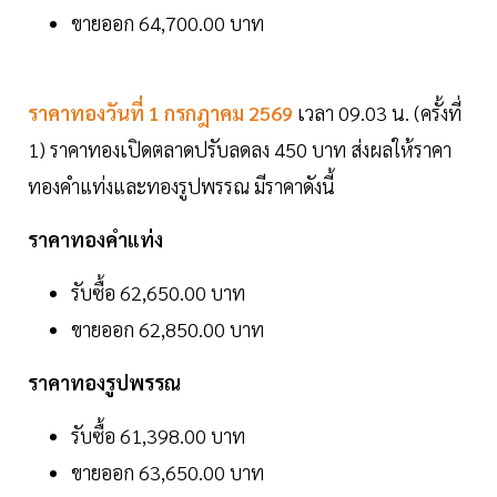
ขายออก 64,700.00 บาท
ราคาทองวันที่ 1 กรกฎาคม 2569
เวลา 09.03 น. (ครั้งที่
1) ราคาทองเปิดตลาดปรับลดลง 450 บาท ส่งผลให้ราคา
ทองคำแท่งและทองรูปพรรณ มีราคาดังนี้
ราคาทองคำแท่ง
รับซื้อ 62,650.00 บาท
ขายออก 62,850.00 บาท
ราคาทองรูปพรรณ
รับซื้อ 61,398.00 บาท
ขายออก 63,650.00 บาท