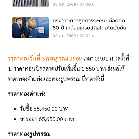
พรมแดนเรียลไทม์
06 ส.ค. 2569 | 07:00 น.
กรุงไทยก้าวสู่ทศวรรษใหม่ ต่อยอด
60 ปี เคลื่อนเศรษฐกิจไทยโตยั่งยืน
06 ส.ค. 2569 | 06:04 น.
ราคาทองวันที่ 3 กรกฎาคม 2569
เวลา 09.01 น. (ครั้งที่
1) ราคาทองเปิดตลาดปรับเพิ่มขึ้น 1,550 บาท ส่งผลให้
ราคาทองคำแท่งและทองรูปพรรณ มีราคาดังนี้
ราคาทองคำแท่ง
รับซื้อ 65,450.00 บาท
ขายออก 65,650.00 บาท
ราคาทองรูปพรรณ