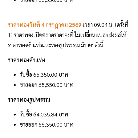
ราคาทองวันที่ 4 กรกฎาคม 2569
เวลา 09.04 น. (ครั้งที่
1) ราคาทองเปิดตลาดราคาคงที่ ไม่เปลี่ยนแปลง ส่งผลให้
ราคาทองคำแท่งและทองรูปพรรณ มีราคาดังนี้
ราคาทองคำแท่ง
รับซื้อ 65,350.00 บาท
ขายออก 65,550.00 บาท
ราคาทองรูปพรรณ
รับซื้อ 64,035.84 บาท
ขายออก 66,350.00 บาท