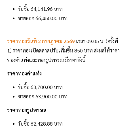
รับซื้อ 64,141.96 บาท
ขายออก 66,450.00 บาท
ราคาทองวันที่ 2 กรกฎาคม 2569
เวลา 09.05 น. (ครั้งที่
1) ราคาทองเปิดตลาดปรับเพิ่มขึ้น 850 บาท ส่งผลให้ราคา
ทองคำแท่งและทองรูปพรรณ มีราคาดังนี้
ราคาทองคำแท่ง
รับซื้อ 63,700.00 บาท
ขายออก 63,900.00 บาท
ราคาทองรูปพรรณ
รับซื้อ 62,428.88 บาท