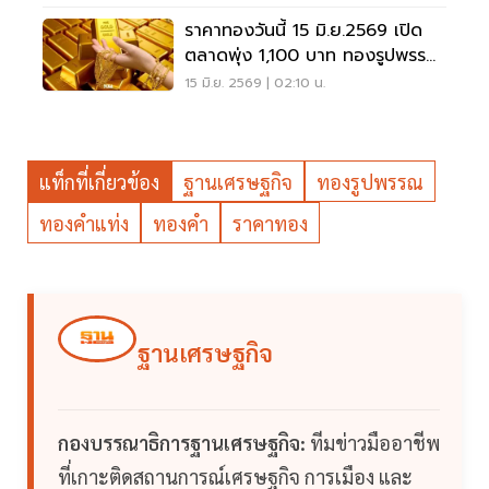
ราคาทองวันนี้ 15 มิ.ย.2569 เปิด
ตลาดพุ่ง 1,100 บาท ทองรูปพรรณ
ขาย 67,400 บาท
15 มิ.ย. 2569 | 02:10 น.
แท็กที่เกี่ยวข้อง
ฐานเศรษฐกิจ
ทองรูปพรรณ
ทองคำแท่ง
ทองคำ
ราคาทอง
ฐานเศรษฐกิจ
กองบรรณาธิการฐานเศรษฐกิจ:
ทีมข่าวมืออาชีพ
ที่เกาะติดสถานการณ์เศรษฐกิจ การเมือง และ