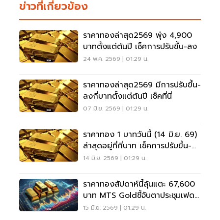
ข่าวที่เกี่ยวข้อง
ราคาทองล่าสุด2569 พุ่ง 4,900
บาทตั้งแต่ต้นปี เช็คการปรับขึ้น-ลง
24 พ.ค. 2569 | 01:29 น.
ราคาทองล่าสุด2569 มีการปรับขึ้น-
ลงกี่บาทตั้งแต่ต้นปี เช็คที่นี่
07 มิ.ย. 2569 | 01:29 น.
ราคาทอง 1 บาทวันนี้ (14 มิ.ย. 69)
ล่าสุดอยู่ที่กี่บาท เช็คการปรับขึ้น-
ลง
14 มิ.ย. 2569 | 01:29 น.
ราคาทองสัปดาห์นี้ลุ้นแตะ 67,600
บาท MTS Goldชี้จับตาประชุมเฟด-
เจรจาสหรัฐฯ–อิหร่าน
15 มิ.ย. 2569 | 01:29 น.