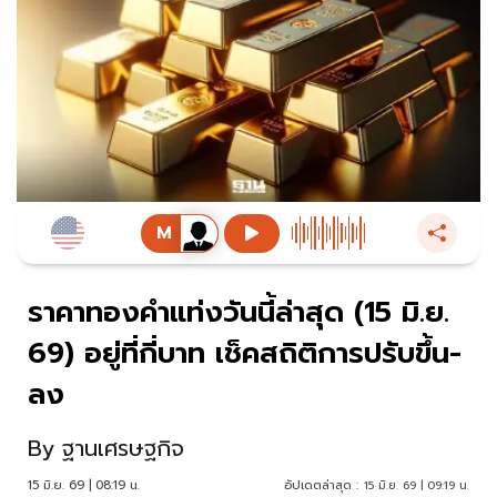
ราคาทองคำแท่งวันนี้ล่าสุด (15 มิ.ย.
69) อยู่ที่กี่บาท เช็คสถิติการปรับขึ้น-
ลง
By
ฐานเศรษฐกิจ
15 มิ.ย. 69 | 08:19 น.
อัปเดตล่าสุด :
15 มิ.ย. 69 | 09:19 น.