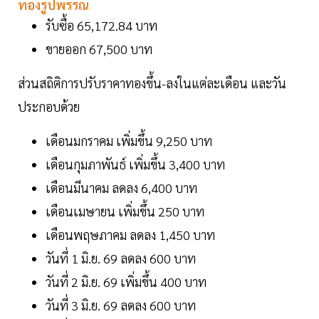
ทองรูปพรรณ
รับซื้อ 65,172.84 บาท
ขายออก 67,500 บาท
ส่วนสถิติการปรับราคาทองขึ้น-ลงในแต่ละเดือน และวัน
ประกอบด้วย
เดือนมกราคม เพิ่มขึ้น 9,250 บาท
เดือนกุมภาพันธ์ เพิ่มขึ้น 3,400 บาท
เดือนมีนาคม ลดลง 6,400 บาท
เดือนเมษายน เพิ่มขึ้น 250 บาท
เดือนพฤษภาคม ลดลง 1,450 บาท
วันที่ 1 มิ.ย. 69 ลดลง 600 บาท
วันที่ 2 มิ.ย. 69 เพิ่มขึ้น 400 บาท
วันที่ 3 มิ.ย. 69 ลดลง 600 บาท