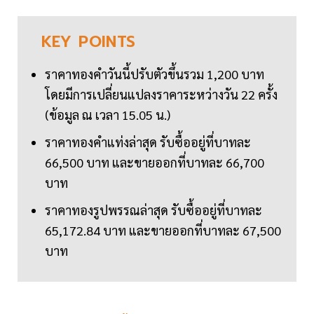
KEY
POINTS
ราคาทองคำวันนี้ปรับตัวขึ้นรวม 1,200 บาท
โดยมีการเปลี่ยนแปลงราคาระหว่างวัน 22 ครั้ง
(ข้อมูล ณ เวลา 15.05 น.)
ราคาทองคำแท่งล่าสุด รับซื้ออยู่ที่บาทละ
66,500 บาท และขายออกที่บาทละ 66,700
บาท
ราคาทองรูปพรรณล่าสุด รับซื้ออยู่ที่บาทละ
65,172.84 บาท และขายออกที่บาทละ 67,500
บาท