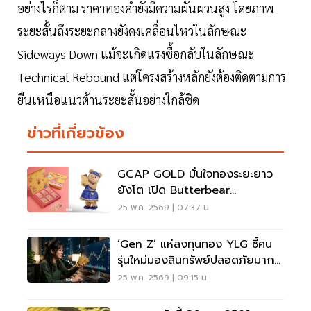
อย่างไรก็ตาม ราคาทองคํายังมีความผันผวนสูง โดยภาพ
ระยะสั้นถึงระยะกลางยังคงเคลื่อนไหวในลักษณะ
Sideways Down แม้จะเกิดแรงซื้อกลับในลักษณะ
Technical Rebound แต่โครงสร้างหลักยังต้องติดตามการ
ยืนเหนือแนวต้านระยะสั้นอย่างใกล้ชิด
ข่าวที่เกี่ยวข้อง
GCAP GOLD มั่นใจทองระยะยาว
ยังโต เปิด Butterbear
Collection เจาะนักลงทุนรุ่นใหม่
25 พ.ค. 2569 | 07:37 น.
‘Gen Z’ แห่ลงทุนทอง YLG ชี้คน
รุ่นใหม่มองสินทรัพย์ปลอดภัยมาก
ขึ้น
25 พ.ค. 2569 | 09:15 น.