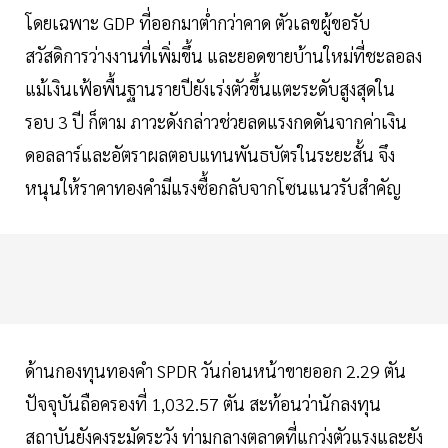
โดยเฉพาะ GDP ที่ออกมาต่ำกว่าคาด ตัวเลขผู้ขอรับ
สวัสดิการว่างงานที่เพิ่มขึ้น และยอดขายบ้านใหม่ที่ชะลอลง
แม้เงินเฟ้อพื้นฐานรายปียังเร่งตัวขึ้นแตะระดับสูงสุดใน
รอบ 3 ปี ก็ตาม ภาวะดังกล่าวช่วยลดแรงกดดันจากค่าเงิน
ดอลลาร์และอัตราผลตอบแทนพันธบัตรในระยะสั้น จึง
หนุนให้ราคาทองคํามีแรงซื้อกลับจากโซนแนวรับสําคัญ
ด้านกองทุนทองคํา SPDR วันก่อนหน้าขายออก 2.29 ตัน
ปัจจุบันถือครองที่ 1,032.57 ตัน สะท้อนว่านักลงทุน
สถาบันยังคงระมัดระวัง ท่ามกลางตลาดที่แกว่งตัวแรงและยัง