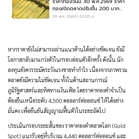
ราคาทองวันนี้ 30 พ.ค.2569 ราคา
ทองเปิดตลาดปรับขึ้น 200 บาท
ทองรูปพรรณขายออก 70,800
30 พ.ค. 2569 | 02:05 น.
บาท
หากราคายังไม่สามารถผ่านแนวต้านได้อย่างชัดเจน ยังมี
โอกาสกลับมาแกว่งตัวในกรอบอ่อนตัวอีกครั้ง ดังนั้น นัก
ลงทุนยังควรระมัดระวังแรงขายทํากําไร เนื่องจากภาพรวม
ตลาดยังมีความไม่ชัดเจน ทั้งในด้านสถานการณ์
ภูมิรัฐศาสตร์และทิศทางเงินเฟ้อ โดยราคาทองคําจําเป็น
ต้องยืนเหนือระดับ 4,500 ดอลลาร์ต่อออนซ์ ให้ได้อย่าง
มั่นคง เพื่อยืนยันสัญญาณฟื้นตัวในระยะถัดไป
ประเมินกรอบระยะสั้นของ ราคาทองคําตลาดโลก (Gold
Spot) แนวรับอยู่ที่บริเวณ 4,440 ดอลลาร์ต่อออนซ์ และ