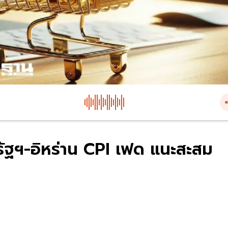
รัฐฯ-อิหร่าน CPI เฟด แนะสะสม