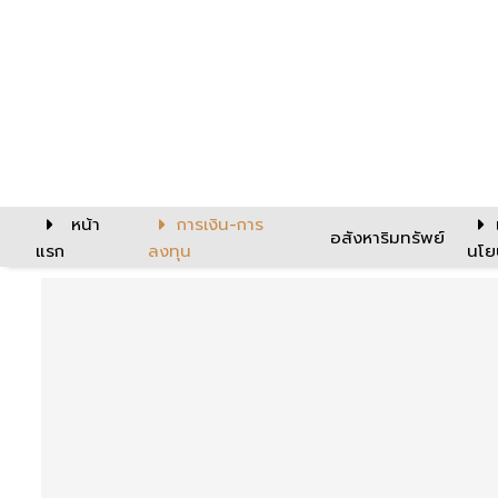
หน้า
การเงิน-การ
อสังหาริมทรัพย์
แรก
ลงทุน
นโย