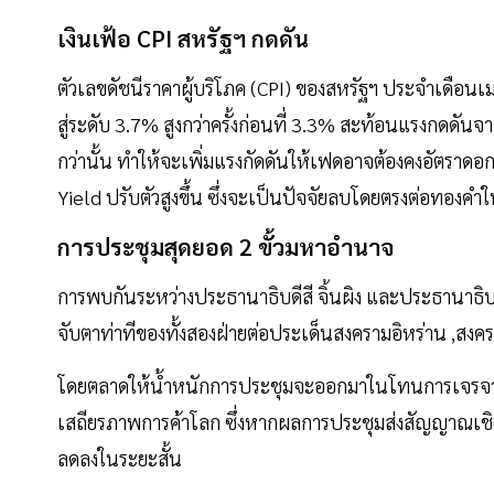
เงินเฟ้อ CPI สหรัฐฯ กดดัน
ตัวเลขดัชนีราคาผู้บริโภค (CPI) ของสหรัฐฯ ประจำเดือนเ
สู่ระดับ 3.7% สูงกว่าครั้งก่อนที่ 3.3% สะท้อนแรงกดดั
กว่านั้น ทำให้จะเพิ่มแรงกัดดันให้เฟดอาจต้องคงอัตราดอก
Yield ปรับตัวสูงขึ้น ซึ่งจะเป็นปัจจัยลบโดยตรงต่อทองคำใ
การประชุมสุดยอด 2 ขั้วมหาอำนาจ
การพบกันระหว่างประธานาธิบดีสี จิ้นผิง และประธานาธิบดีโ
จับตาท่าทีของทั้งสองฝ่ายต่อประเด็นสงครามอิหร่าน ,สง
โดยตลาดให้น้ำหนักการประชุมจะออกมาในโทนการเจรจาเ
เสถียรภาพการค้าโลก ซึ่งหากผลการประชุมส่งสัญญาณเช
ลดลงในระยะสั้น