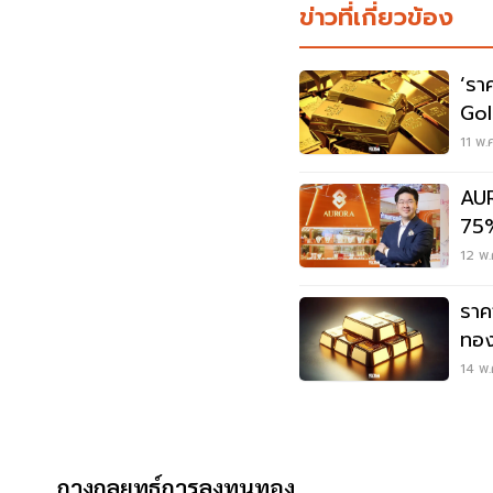
ข่าวที่เกี่ยวข้อง
‘รา
Gol
11 พ.
AUR
75%
ขา
12 พ.
ราค
ทอง
ทอ
14 พ.
บา
กางกลยุทธ์การลงทุนทอง