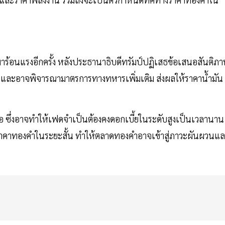
มาร้อนแรงอีกครั้ง หลังประธานาธิบดีทรัมป์ปฏิเสธข้อเสนอสันติภ
ฤต และอาจพิจารณามาตรการทางทหารเพิ่มเติม ส่งผลให้ราคาน้ำมัน
้อ ซึ่งอาจทำให้เฟดจำเป็นต้องคงดอกเบี้ยในระดับสูงเป็นเวลานาน
งราคาทองคำในระยะสั้น ทำให้ตลาดทองคำอาจเข้าสู่ภาวะผันผวนแ