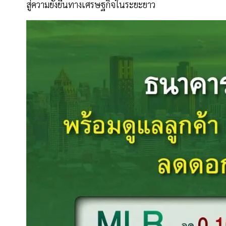
สู่ความยั่งยืนทางเศรษฐกิจในระยะยาว