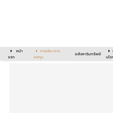
หน้า
การเงิน-การ
อสังหาริมทรัพย์
แรก
ลงทุน
นโย