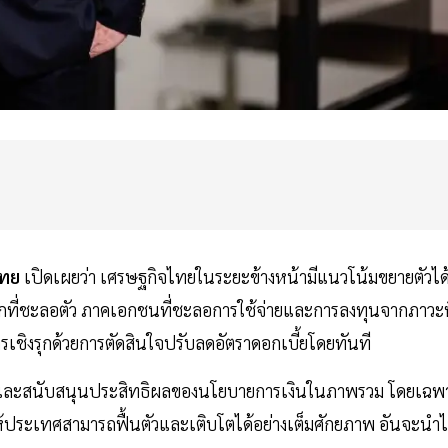
ไทย
เปิดเผยว่า เศรษฐกิจไทยในระยะข้างหน้ามีแนวโน้มขยายตัวได
ที่ชะลอตัว ภาคเอกชนที่ชะลอการใช้จ่ายและการลงทุนจากภาวะที
รเชิงรุกด้วยการตัดสินใจปรับลดอัตราดอกเบี้ยโดยทันที
ินและสนับสนุนประสิทธิผลของนโยบายการเงินในภาพรวม โดยเฉพ
อให้ประเทศสามารถฟื้นตัวและเติบโตได้อย่างเต็มศักยภาพ อันจะนำ