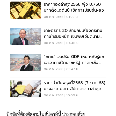
ราคาทองล่าสุด2568 พุ่ง 8,750
บาทตั้งแต่ต้นปี เช็คการปรับขึ้น-ลง
06 ก.ค. 2568 | 01:29 น.
เกษตรกร 20 ล้านคนเสี่ยงกระทบ
ภาษีทรัมป์หนัก เซ่นพิษเวียดนาม
โมเดล
06 ก.ค. 2568 | 04:48 น.
“สศช.” จ่อปรับ GDP ใหม่ หลังรู้ผล
เจรจาภาษีไทย-สหรัฐ คาดเหลือ
18%
06 ก.ค. 2568 | 05:47 น.
ราคาน้ำมันพรุ่งนี้2568 (7 ก.ค. 68)
บางจาก ปตท. อัปเดตราคาล่าสุด
06 ก.ค. 2568 | 10:00 น.
ปัจจัยที่ต้องติดตามในสัปดาห์นี้ ประกอบด้วย