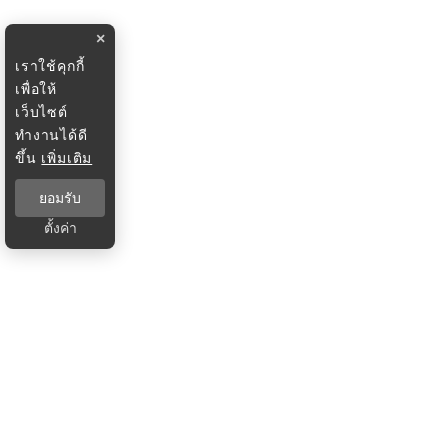
×
เราใช้คุกกี้
เพื่อให้
เว็บไซต์
ทำงานได้ดี
ขึ้น
เพิ่มเติม
ยอมรับ
ตั้งค่า