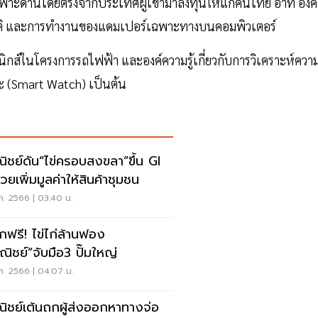
เฉพาะด้านโดยตรงจากประเทศผู้เข้ามาลงทุนให้แก่คนไทย อาทิ องค์
มิติ และการทำงานของแดมเปอร์เฉพาะทางบนคอมพิวเตอร์
ิกส์ในโครงการรถไฟฟ้า และองค์ความรู้เกี่ยวกับการวิเคราะห์ควา
 (Smart Watch) เป็นต้น
ิชย์ดัน“ไข่ครอบสงขลา”ขึ้น GI
่วยเพิ่มมูลค่าให้สินค้าชุมชน
.ค. 2566 | 03:40 น.
ฟรี! ไข่ไก่ล้านฟอง
ณิชย์”จับมือ3 ปั๊มใหญ่
.ค. 2566 | 04:07 น.
ิชย์เต้นถกผู้ส่งออกหาทางจ่อ