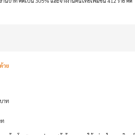
4 ล้านบาท คิดเป็น 305% และจ้างงานคนไทยเพิ่มขึ้น 412 ราย คิด
ด้วย
นบาท
าท