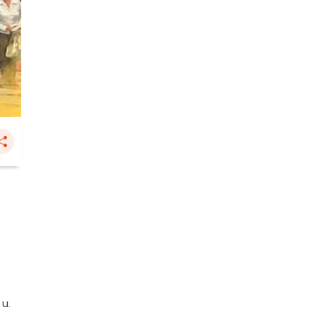
น
 น.