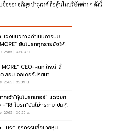
ของ อภิมุข บำรุงวงศ์ ถือหุ้นในบริษัทต่าง ๆ ดังนี้
.แจงแนวทางดำเนินการปม
น"MORE" ยันโบรกทุกรายยังให้
การตามปกติ
ย. 2565 | 03:00 น.
้น MORE” CEO-ผถห.ใหญ่ จี้
.ต.สอบ ออเดอร์ปริศนา
ย. 2565 | 05:39 น.
ภาคเช้า"หุ้นโบรกเกอร์" แดงยก
 -"18 โบรก"ยันไม่กระทบ ปมหุ้น
RE
ย. 2565 | 06:25 น.
. เบรก ธุรกรรมซื้อขายหุ้น