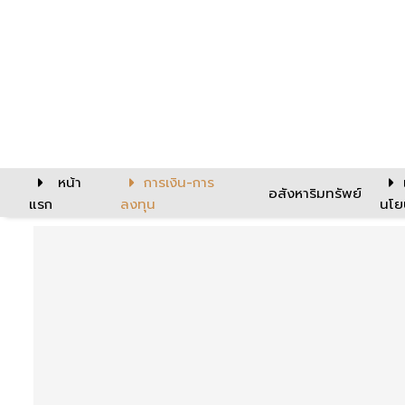
หน้า
การเงิน-การ
อสังหาริมทรัพย์
แรก
ลงทุน
นโย