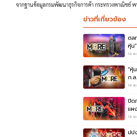
จากฐานข้อมูลกรมพัฒนาธุรกิจการค้า กระทรวงพาณิชย์ พบชื่อ
ข่าวที่เกี่ยวข้อง
ตลท
หุ้
บริ
14 พ.
“หุ
ก.ล
14 พ.
ปิด
แผง
MO
14 พ.
ปปง