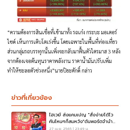
“ความต้องการสินเชื่อที่เข้ามาทั้ง รถเก๋ง กระบะ มอเตอร์
ไซด์ เห็นการเติบโตเร่งขึ้น โดยเฉพาะในพื้นที่ท่องเที่ยว
ส่วนกลุ่มรถบรรทุกนั้นเพิ่งจะกลับมาฟื้นตัวไตรมาส 3 หลัง
จากต้องเจอต้นทุนราคาพลังงาน ราคาน้ำมันปรับเพิ่ม
ทำให้ชะลอตัวช่วงหนึ่ง”นายปิยะศักดิ์ กล่าว
ข่าวที่เกี่ยวข้อง
ไฮเวย์ ส่งแคมเปญ "สั่งง่ายได้ไว
คันไหนๆก็สมหวัง"ดันพอร์ตจำนำ
ทะเบียนโต40%
27 เม.ย. 2565 | 23:49 น.