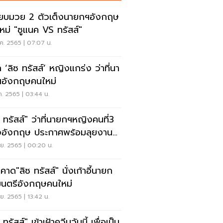
ียบมวย 2 ตัวเต็งนายกฯอังกฤษ
หม่ "ซูแนค VS ทรัสส์"
ค. 2565 | 07:07 น.
ัก ‘ลิซ ทรัสส์’ หญิงแกร่ง ว่าที่นา
อังกฤษคนใหม่
ค. 2565 | 03:44 น.
ซ ทรัสส์" ว่าที่นายกฯหญิงคนที่3
อังกฤษ ประกาศพร้อมลุยงาน
ี
ย. 2565 | 00:20 น.
คาด"ลิซ ทรัสส์" นั่งเก้าอี้นายก
มนตรีอังกฤษคนใหม่
ย. 2565 | 13:42 น.
 ทรัสส์" เข้าเฝ้าควีนวันนี้ เพื่อเป็น