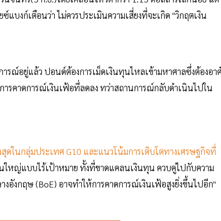
แบงก์เตือนว่า ไม่ควรประเมินความเสี่ยงที่จะเกิด "วิกฤตเงิน
การณ์อยู่แล้ว ปอนด์ต้องการเม็ดเงินทุนไหลเข้ามหาศาลซึ่งต้องอาศ
และการคาดการณ์เงินเฟ้อที่ลดลง ทว่าสถานการณ์กลับดำเนินไปใน
ูงสุดในกลุ่มประเทศ G10 และแนวโน้มการเติบโตทางเศรษฐกิจที่
ญ่แบบไร้เป้าหมาย ทั้งที่ขาดแคลนเงินทุน ควบคู่ไปกับความ
อังกฤษ (BoE) อาจทำให้การคาดการณ์เงินเฟ้อสูงยิ่งขึ้นไปอีก"