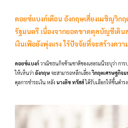
ดอยซ์แบงก์เตือน อังกฤษเสี่ยงเผชิญวิกฤ
รัฐมนตรี เนื่องจากยอดขาดดุลบัญชีเดิน
เงินเฟ้อยังพุ่งแรง ไร้ปัจจัยที่จะสร้างควา
ดอยซ์แบงก์
วาณิชธนกิจข้ามชาติของเยอรมนีระบุว่า การปร
ให้เห็นว่า
อังกฤษ
จะสามารถหลีกเลี่ยง
วิกฤตเศรษฐกิจ
ดุลการชำระเงิน หลัง
นางลิซ ทรัสส์
ได้รับเลือกให้ขึ้นดำ