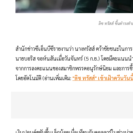
ลิซ ทรัสส์ ขึ้นดำรงต
สำนักข่าวซีเอ็นบีซีรายงานว่า นางทรัสส์ คว้าชัยชนะในกา
นายบอริส จอห์นสันเมื่อวันจันทร์ (5 ก.ย.) โดยมีคะแนนนำ
จากการลงคะแนนของสมาชิกพรรคอนุรักษ์นิยม และการขึ้นเ
โดยอัตโนมัติ (อ่านเพิ่มเติม:
"ลิซ ทรัสส์" เข้าเฝ้าควีนวั
เงินปอนด์ขยับขึ้นเล็กน้อยเมื่อเทียบกับดอลลาร์ในช่วงบ่าย