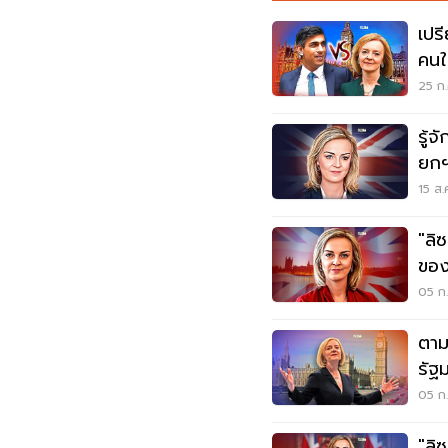
เปร
คนใ
25 ก.
รู้จ
ยกฯ
15 ส.
"ลิ
ของ
ทันท
05 ก.
ตาม
รัฐ
05 ก.
"ลิซ