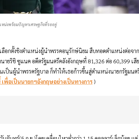
ำแหน่งพร้อมปัญหาเศรษฐกิจที่รออยู่
รเลือกตั้งชิงตำแหน่งผู้นำพรรคอนุรักษ์นิยม สืบทอดตำแหน่งต่อจา
นายริชิ ซูแนค อดีตรัฐมนตรีคลังอังกฤษที่ 81,326 ต่อ 60,399 เสี
ป็นผู้นำพรรครัฐบาล ก็ทำให้เธอก้าวขึ้นสู่ตำแหน่งนายกรัฐมนตร
นนี้ เพื่อเป็นนายกฯอังกฤษอย่างเป็นทางการ
)
วันจันทร์(5 ก.ย.)โดยเคลื่อนไหวต่ำกว่า 1.15 ดอลลาร์เล็กน้อย แต่