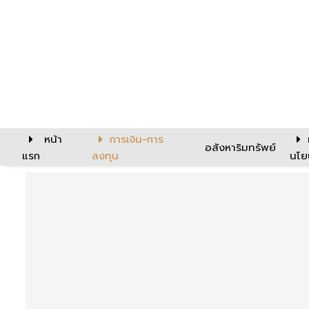
หน้า
การเงิน-การ
อสังหาริมทรัพย์
แรก
ลงทุน
นโย