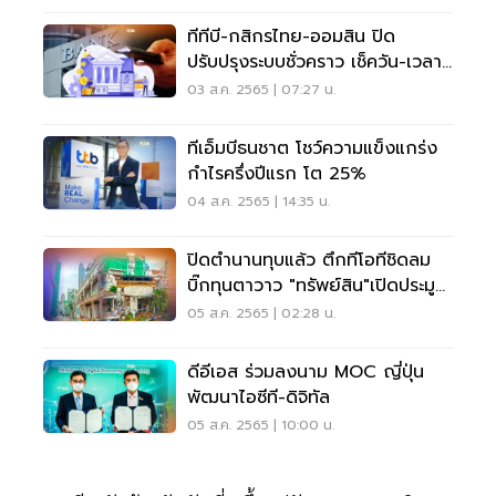
ทีทีบี-กสิกรไทย-ออมสิน ปิด
ปรับปรุงระบบชั่วคราว เช็ควัน-เวลาที่
นี่
03 ส.ค. 2565 | 07:27 น.
ทีเอ็มบีธนชาต โชว์ความแข็งแกร่ง
กำไรครึ่งปีแรก โต 25%
04 ส.ค. 2565 | 14:35 น.
ปิดตำนานทุบแล้ว ตึกทีโอทีชิดลม
บิ๊กทุนตาวาว "ทรัพย์สิน"เปิดประมูล
ม.ค.66
05 ส.ค. 2565 | 02:28 น.
ดีอีเอส ร่วมลงนาม MOC ญี่ปุ่น
พัฒนาไอซีที-ดิจิทัล
05 ส.ค. 2565 | 10:00 น.