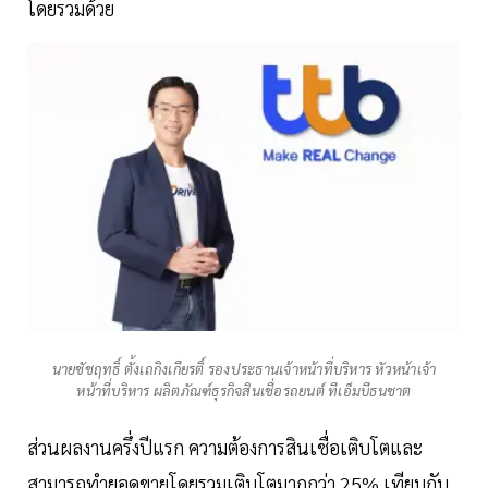
โดยรวมด้วย
นายชัชฤทธิ์ ตั้งเถกิงเกียรติ์ รองประธานเจ้าหน้าที่บริหาร หัวหน้าเจ้า
หน้าที่บริหาร ผลิตภัณฑ์ธุรกิจสินเชื่อรถยนต์ ทีเอ็มบีธนชาต
ส่วนผลงานครึ่งปีแรก ความต้องการสินเชื่อเติบโตและ
สามารถทำยอดขายโดยรวมเติบโตมากกว่า 25% เทียบกับ