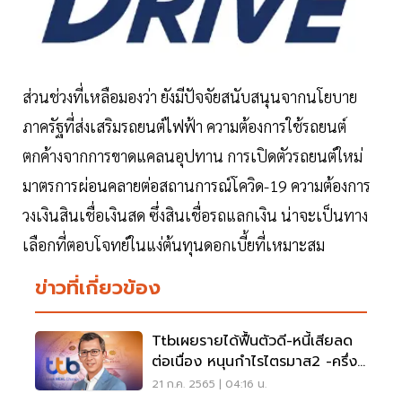
ส่วนช่วงที่เหลือมองว่า ยังมีปัจจัยสนับสนุนจากนโยบาย
ภาครัฐที่ส่งเสริมรถยนต์ไฟฟ้า ความต้องการใช้รถยนต์
ตกค้างจากการขาดแคลนอุปทาน การเปิดตัวรถยนต์ใหม่
มาตรการผ่อนคลายต่อสถานการณ์โควิด-19 ความต้องการ
วงเงินสินเชื่อเงินสด ซึ่งสินเชื่อรถแลกเงิน น่าจะเป็นทาง
เลือกที่ตอบโจทย์ในแง่ต้นทุนดอกเบี้ยที่เหมาะสม
ข่าวที่เกี่ยวข้อง
Ttbเผยรายได้ฟื้นตัวดี-หนี้เสียลด
ต่อเนื่อง หนุนกำไรไตรมาส2 -ครึ่ง
แรกปี65
21 ก.ค. 2565 | 04:16 น.