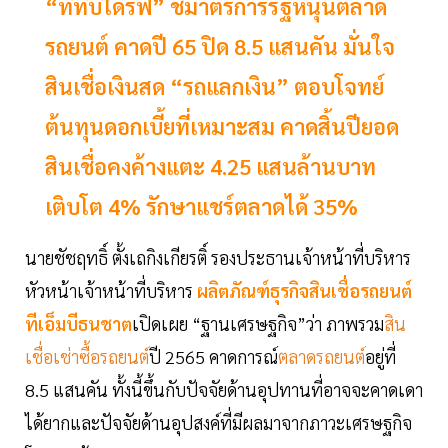
“ทีทีบีไดรฟ์” ชี้มาตรการรัฐหนุนตลาด
รถยนต์ คาดปี 65 ปิด 8.5 แสนคัน มั่นใจ
สินเชื่อเงินสด “รถแลกเงิน” ตอบโจทย์
ต้นทุนดอกเบี้ยที่เหมาะสม คาดสิ้นปียอด
สินเชื่อคงค้างแตะ 4.25 แสนล้านบาท
เติบโต 4% รักษาแชร์ตลาดได้ 35%
นายชัชฤทธิ์ ตั้งเถกิงเกียรติ์ รองประธานเจ้าหน้าที่บริหาร
หัวหน้าเจ้าหน้าที่บริหาร
ผลิตภัณฑ์ธุรกิจสินเชื่อรถยนต์
ทีเอ็มบีธนชาต
เปิดเผย “ฐานเศรษฐกิจ”ว่า ภาพรวม
สิน
เชื่อเช่าซื้อรถยนต์
ปี 2565 คาดการณ์
ตลาดรถยนต์
อยู่ที่
8.5 แสนคัน ทั้งนี้ขึ้นกับปัจจัยด้านอุปทานที่อาจจะคาดเดา
ได้ยากและปัจจัยด้านอุปสงค์ที่มีผลมาจากภาวะเศรษฐกิจ