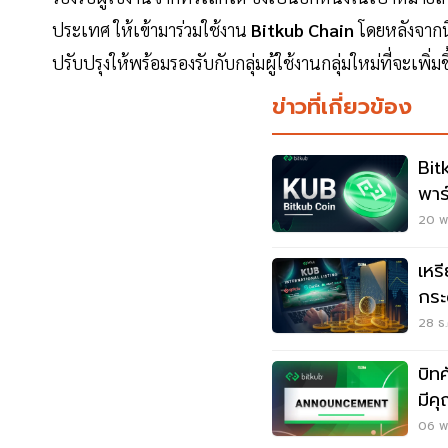
ประเทศ ให้เข้ามาร่วมใช้งาน
Bitkub Chain
โดยหลังจากนี
ปรับปรุงให้พร้อมรองรับกับกลุ่มผู้ใช้งานกลุ่มใหม่ที่จะเพ
ข่าวที่เกี่ยวข้อง
Bit
พาร
No
20 พ.
เหร
กระ
28 ธ.
บิท
มีค
06 พ.