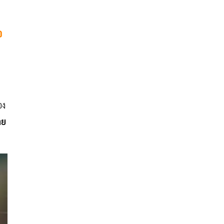
อ
อง
าย