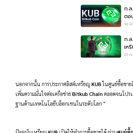
ก.ล
ตอ
10 มิ
ก.ล
เหร
ภาย
01 ก.
นอกจากนั้น การประกาศลิสต์เหรียญ
KUB
ในศูนย์ซื้อขายส
เพิ่มความมั่นใจต่อเครือข่าย
Bitkub Chain
ตลอดจนโปรเจก
ฐานด้านเทคโนโลยีบล็อกเชนในระดับโลก ”
ปัจจุบันเหรียญ
KUB
เปิดให้ทำการซื้อขายได้ ผ่าน
ศูนย์ซื