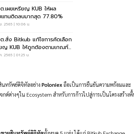
.ต.เผยเหรียญ KUB ให้ผล
บแทนติดลบมากสุด 77.80%
.ย. 2565 | 10:06 น.
.ต.สั่ง Bitkub แก้ไขการคัดเลือก
ียญ KUB ให้ถูกต้องตามเกณฑ์
ใน 30 วัน
ค. 2565 | 01:25 น.
ินทรัพย์ดิจิทัลอย่าง
Poloniex
ถือเป็นการยืนยันความพร้อมและ
ต์ต่างๆใน Ecosystem สำหรับการก้าวไปสู่การเป็นโครงสร้างพื
้อขายสินทรัพย์ดิจิทัล
ทั้งหมด 5 แห่ง ได้แก่ Bitkub Exchange,