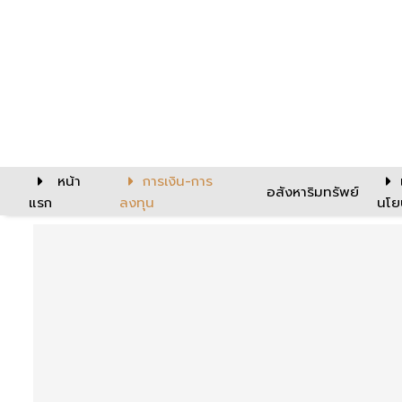
หน้า
การเงิน-การ
อสังหาริมทรัพย์
แรก
ลงทุน
นโย