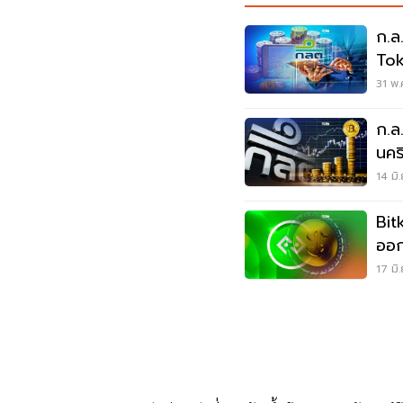
ก.ล
Tok
ผู้ล
31 พ.
ก.ล
นคร
14 มิ
Bit
ออ
17 มิ