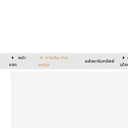
หน้า
การเงิน-การ
อสังหาริมทรัพย์
แรก
ลงทุน
นโย