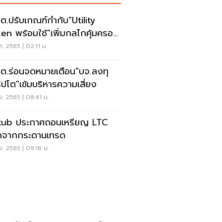
.ต.ปรับเกณฑ์กำกับ"utility
en พร้อมใช้"เพิ่มกลไกคุ้มครอง
งทุน
ค. 2565 | 02:11 น.
.ต.ร่อนจดหมายเตือน"บจ.ลงทุ
ิปโต"เข้มบริหารความเสี่ยง
.ย. 2565 | 08:41 น.
kub ประกาศถอนเหรียญ LTC
กจากกระดานเทรด
.ย. 2565 | 09:18 น.