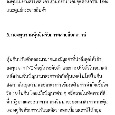
ลงทุนในห้างสรรพสินค้า สำนักงาน นิคมอุตสาหกรรม โกดัง
และศูนย์กระจายสินค้า
3. กองทุนรวมหุ้นจีนรับการคลายล็อกดาวน์
หุ้นจีนปรับตัวลดลงมามากและมีมูลค่าที่น่าดึงดูดให้เข้า
ลงทุน จาก P/E ที่อยู่ในระดับต่ำ และการปรับตัวในอนาคต
หลังผ่านพ้นปัญหามาตรการจำกัดหุ้นเทคโนโลยีในจีน
สงครามในยูเครน และมาตรการเข้มงวดในการจำกัดเชื้อโค
วิด-19 ในจีน โดยเมื่อปัญหาต่าง ๆ คลี่คลายในทิศทางที่ดี
ขึ้น รัฐบาลและธนาคารกลางจีนน่าจะออกมาตรการกระตุ้น
เศรษฐกิจด้วยการปรับลดอัตราดอกเบี้ย ลดภาษีให้กลุ่ม