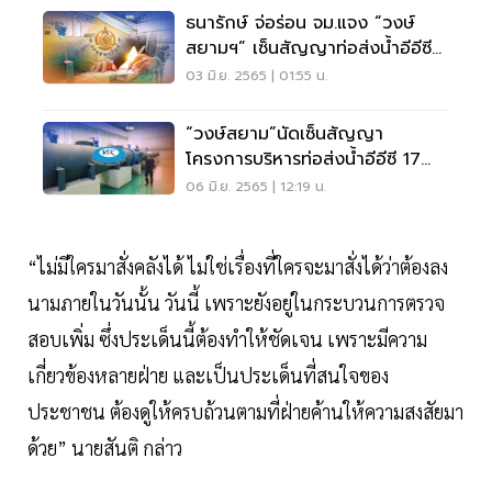
ธนารักษ์ จ่อร่อน จม.แจง “วงษ์
สยามฯ” เซ็นสัญญาท่อส่งน้ำอีอีซี
ล่าช้า
03 มิ.ย. 2565 | 01:55 น.
“วงษ์สยาม”นัดเซ็นสัญญา
โครงการบริหารท่อส่งน้ำอีอีซี 17
มิ.ย.65
06 มิ.ย. 2565 | 12:19 น.
“ไม่มีใครมาสั่งคลังได้ ไม่ใช่เรื่องที่ใครจะมาสั่งได้ว่าต้องลง
นามภายในวันนั้น วันนี้ เพราะยังอยู่ในกระบวนการตรวจ
สอบเพิ่ม ซึ่งประเด็นนี้ต้องทำให้ชัดเจน เพราะมีความ
เกี่ยวข้องหลายฝ่าย และเป็นประเด็นที่สนใจของ
ประชาชน ต้องดูให้ครบถ้วนตามที่ฝ่ายค้านให้ความสงสัยมา
ด้วย” นายสันติ กล่าว