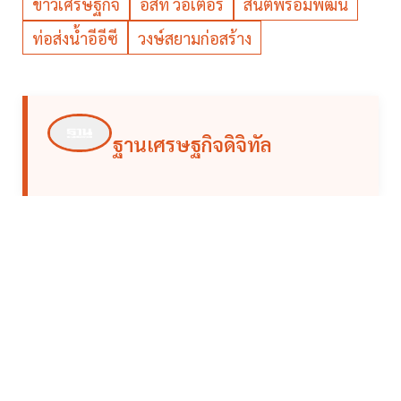
ข่าวเศรษฐกิจ
อีสท์ วอเตอร์
สันติพร้อมพัฒน์
ท่อส่งน้ำอีอีซี
วงษ์สยามก่อสร้าง
ฐานเศรษฐกิจดิจิทัล