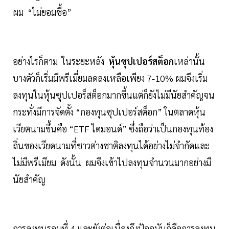
ผม “ไม่ยอมซื้อ”
อย่างไรก็ตาม ในระยะหลัง
หุ้นซุปเปอร์สต็อก
เหล่านั้น
บางตัวก็เริ่มมีพรีเมี่ยมลดลงเหลือเพียง 7-10% ผมจึงเริ่ม
ลงทุนในหุ้นซุปเปอร็สต็อกมากขึ้นแต่ก็ยังไม่มีนัยสำคัญจน
กระทั่งมีการจัดตั้ง “กองทุนซุปเปอร์สต็อก” ในตลาดหุ้น
เวียตนามขึ้นคือ “ETF ไดมอนด์” ซึ่งถือว่าเป็นกองทุนท้อง
ถิ่นของเวียดนามที่ชาวต่างชาติลงทุนได้อย่างไม่จำกัดและ
ไม่มีพรีเมียม ดังนั้น ผมจึงเข้าไปลงทุนจำนวนมากอย่างมี
นัยสำคัญ
การลงทุนรอบที่ 4 และยังต่อเนื่องถึงปัจจุบันก็คือการลงทุน