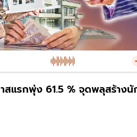
มาสแรกพุ่ง 61.5 % จุดพลุสร้างนั