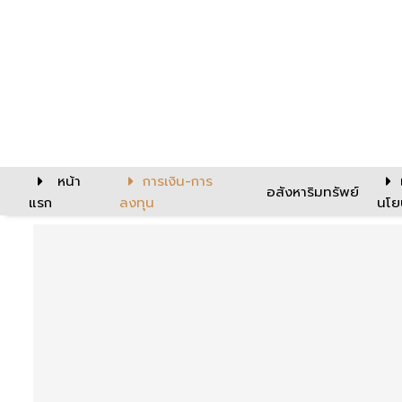
หน้า
การเงิน-การ
อสังหาริมทรัพย์
แรก
ลงทุน
นโย