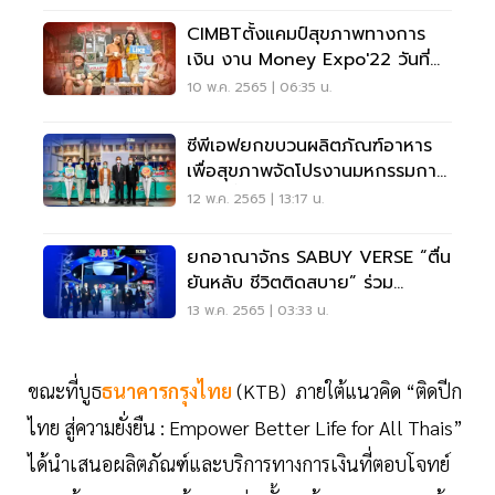
CIMBTตั้งแคมป์สุขภาพทางการ
เงิน งาน Money Expo'22 วันที่
12-15 พ.ค.2565
10 พ.ค. 2565 | 06:35 น.
ซีพีเอฟยกขบวนผลิตภัณฑ์อาหาร
เพื่อสุขภาพจัดโปรงานมหกรรมการ
เงิน ครั้งที่ 22
12 พ.ค. 2565 | 13:17 น.
ยกอาณาจักร SABUY VERSE “ตื่น
ยันหลับ ชีวิตติดสบาย” ร่วม
Money Expo 2022
13 พ.ค. 2565 | 03:33 น.
ขณะที่บูธ
ธนาคารกรุงไทย
(KTB) ภายใต้แนวคิด “ติดปีก
ไทย สู่ความยั่งยืน : Empower Better Life for All Thais”
ได้นำเสนอผลิตภัณฑ์และบริการทางการเงินที่ตอบโจทย์