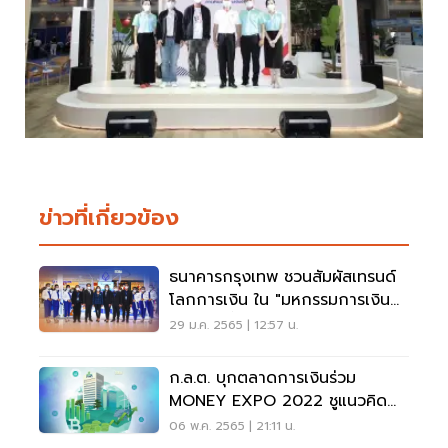
ข่าวที่เกี่ยวข้อง
ธนาคารกรุงเทพ ชวนสัมผัสเทรนด์
โลกการเงิน ใน "มหกรรมการเงิน
ระยอง ครั้งที่ 3"
29 ม.ค. 2565 | 12:57 น.
ก.ล.ต. บุกตลาดการเงินร่วม
MONEY EXPO 2022 ชูแนวคิด
ลงทุนสมดุล สู่ความยั่งยืน
06 พ.ค. 2565 | 21:11 น.