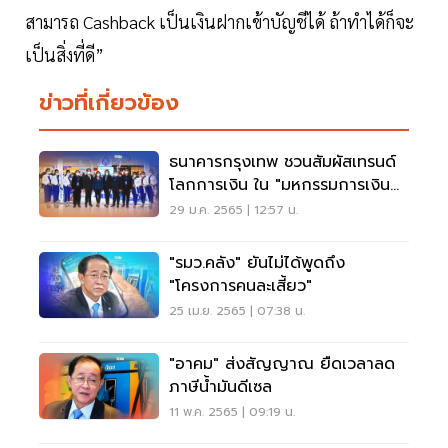
สามารถ Cashback เป็นเงินฝากเข้าบัญชีได้ ถ้าทำได้ก็จะ
เป็นสิ่งที่ดี”
ข่าวที่เกี่ยวข้อง
ธนาคารกรุงเทพ ชวนสัมผัสเทรนด์
โลกการเงิน ใน "มหกรรมการเงิน
ระยอง ครั้งที่ 3"
29 ม.ค. 2565 | 12:57 น.
"รมว.คลัง" ยันไม่ได้พูดถึง
"โครงการคนละเสี้ยว"
25 เม.ย. 2565 | 07:38 น.
"อาคม" ส่งสัญญาณ ยืดเวลาลด
ภาษีน้ำมันดีเซล
11 พ.ค. 2565 | 09:19 น.