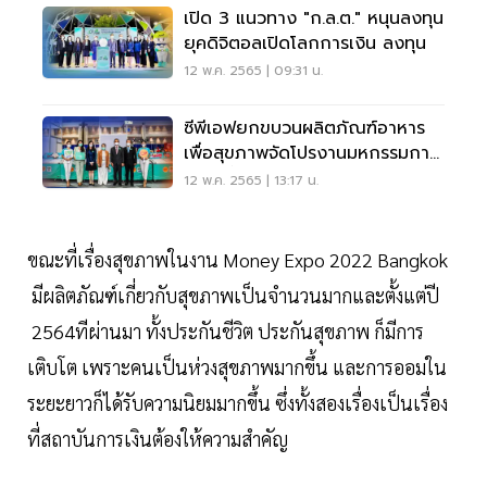
เปิด 3 แนวทาง "ก.ล.ต." หนุนลงทุน
ยุคดิจิตอลเปิดโลกการเงิน ลงทุน
12 พ.ค. 2565 | 09:31 น.
ซีพีเอฟยกขบวนผลิตภัณฑ์อาหาร
เพื่อสุขภาพจัดโปรงานมหกรรมการ
เงิน ครั้งที่ 22
12 พ.ค. 2565 | 13:17 น.
ขณะที่เรื่องสุขภาพในงาน Money Expo 2022 Bangkok
มีผลิตภัณฑ์เกี่ยวกับสุขภาพเป็นจำนวนมากและตั้งแต่ปี
2564ทีผ่านมา ทั้งประกันชีวิต ประกันสุขภาพ ก็มีการ
เติบโต เพราะคนเป็นห่วงสุขภาพมากขึ้น และการออมใน
ระยะยาวก็ได้รับความนิยมมากขึ้น ซึ่งทั้งสองเรื่องเป็นเรื่อง
ที่สถาบันการเงินต้องให้ความสำคัญ