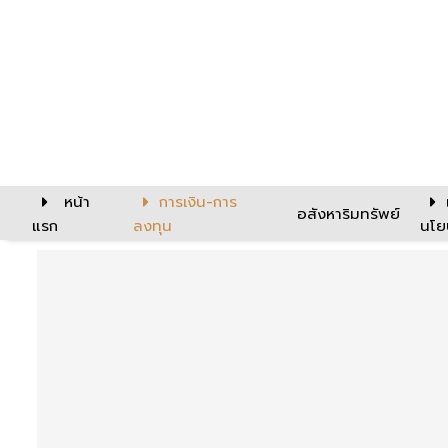
หน้า
การเงิน-การ
อสังหาริมทรัพย์
แรก
ลงทุน
นโย