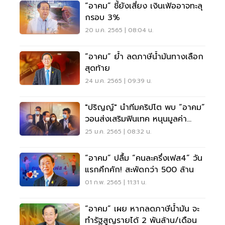
“อาคม” ชี้ยังเสี่ยง เงินเฟ้ออาจทะลุ
กรอบ 3%
20 ม.ค. 2565 | 08:04 น.
“อาคม” ย้ำ ลดภาษีน้ำมันทางเลือก
สุดท้าย
24 ม.ค. 2565 | 09:39 น.
"ปริญญ์" นำทีมคริปโต พบ “อาคม”
วอนส่งเสริมฟินเทค หนุนมูลค่า
ศก.ไทย
25 ม.ค. 2565 | 08:32 น.
“อาคม” ปลื้ม “คนละครึ่งเฟส4” วัน
แรกคึกคัก! สะพัดกว่า 500 ล้าน
01 ก.พ. 2565 | 11:31 น.
“อาคม” เผย หากลดภาษีน้ำมัน จะ
ทำรัฐสูญรายได้ 2 พันล้าน/เดือน