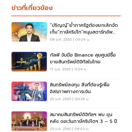
ข่าวที่เกี่ยวข้อง
“ปริญญ์”ย้ำภาครัฐต้องยกเลิกจัด
เก็บ“ภาษีคริปโท”หนุนสตาร์ทอัพ
แข่งเวทีโลก
08 ม.ค. 2565 | 09:09 น.
กัลฟ์ จับมือ Binance ลุยศูนย์ซื้อ
ขายสินทรัพย์ดิจิทัลในไทย
17 ม.ค. 2565 | 11:04 น.
สินทรัพย์ลงทุน สิ่งที่ต้องรู้เพื่อ
อิสรภาพทางการเงิน
25 ม.ค. 2565 | 00:39 น.
สมาคมสินทรัพย์ดิจิทัลฯ พบ ขุน
คลัง ขอเว้นภาษีคริปโตฯ 3 – 5 ปี
25 ม.ค. 2565 | 08:03 น.