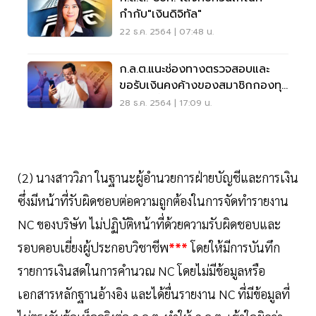
กำกับ"เงินดิจิทัล"
22 ธ.ค. 2564 | 07:48 น.
ก.ล.ต.แนะช่องทางตรวจสอบและ
ขอรับเงินคงค้างของสมาชิกกองทุน
สำรองเลี้ยงชีพ
28 ธ.ค. 2564 | 17:09 น.
(2) นางสาววิภา ในฐานะผู้อำนวยการฝ่ายบัญชีและการเงิน
ซึ่งมีหน้าที่รับผิดชอบต่อความถูกต้องในการจัดทำรายงาน
NC ของบริษัท ไม่ปฏิบัติหน้าที่ด้วยความรับผิดชอบและ
รอบคอบเยี่ยงผู้ประกอบวิชาชีพ
***
โดยให้มีการบันทึก
รายการเงินสดในการคำนวณ NC โดยไม่มีข้อมูลหรือ
เอกสารหลักฐานอ้างอิง และได้ยื่นรายงาน NC ที่มีข้อมูลที่