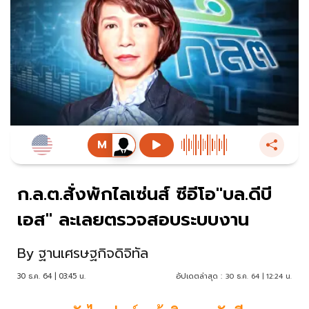
ก.ล.ต.สั่งพักไลเซ่นส์ ซีอีโอ"บล.ดีบี
เอส" ละเลยตรวจสอบระบบงาน
By
ฐานเศรษฐกิจดิจิทัล
30 ธ.ค. 64 | 03:45 น.
อัปเดตล่าสุด :
30 ธ.ค. 64 | 12:24 น.