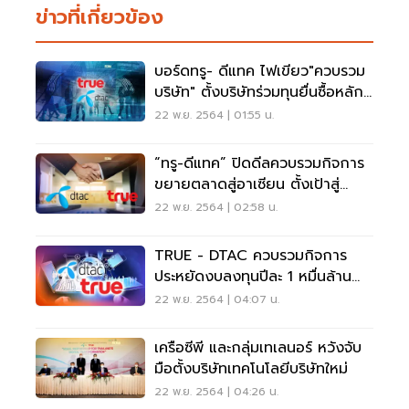
ข่าวที่เกี่ยวข้อง
บอร์ดทรู- ดีแทค ไฟเขียว"ควบรวม
บริษัท" ตั้งบริษัทร่วมทุนยื่นซื้อหลัก
ทรัพย์
22 พ.ย. 2564 | 01:55 น.
“ทรู-ดีแทค” ปิดดีลควบรวมกิจการ
ขยายตลาดสู่อาเซียน ตั้งเป้าสู่
Tech Company
22 พ.ย. 2564 | 02:58 น.
TRUE - DTAC ควบรวมกิจการ
ประหยัดงบลงทุนปีละ 1 หมื่นล้าน
บาท
22 พ.ย. 2564 | 04:07 น.
เครือซีพี และกลุ่มเทเลนอร์ หวังจับ
มือตั้งบริษัทเทคโนโลยีบริษัทใหม่
22 พ.ย. 2564 | 04:26 น.