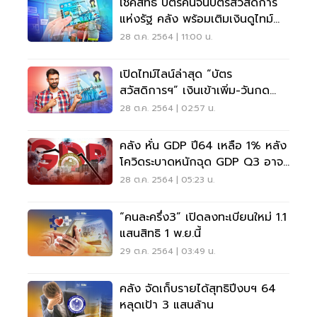
เช็คสิทธิ บัตรคนจนบัตรสวัสดิการ
แห่งรัฐ คลัง พร้อมเติมเงินดูไทม์
ไลน์ด่วน
28 ต.ค. 2564 | 11:00 น.
เปิดไทม์ไลน์ล่าสุด “บัตร
สวัสดิการฯ” เงินเข้าเพิ่ม-วันกด
เงินสด-การใช้จ่าย
28 ต.ค. 2564 | 02:57 น.
คลัง หั่น GDP ปี64 เหลือ 1% หลัง
โควิดระบาดหนักฉุด GDP Q3 อาจ
-3.5%
28 ต.ค. 2564 | 05:23 น.
“คนละครึ่ง3” เปิดลงทะเบียนใหม่ 1.1
แสนสิทธิ 1 พ.ย.นี้
29 ต.ค. 2564 | 03:49 น.
คลัง จัดเก็บรายได้สุทธิปีงบฯ 64
หลุดเป้า 3 แสนล้าน