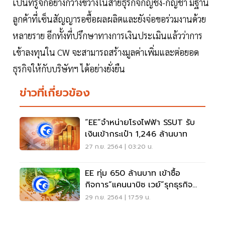
เป็นที่รู้จักอย่างกว้างขวางในสายธุรกิจกัญชง-กัญชา มีฐาน
ลูกค้าที่เซ็นสัญญารอซื้อผลผลิตและยังจ่อขอร่วมงานด้วย
หลายราย อีกทั้งที่ปรึกษาทางการเงินประเมินแล้วว่าการ
เข้าลงทุนใน CW จะสามารถสร้างมูลค่าเพิ่มและต่อยอด
ธุรกิจให้กับบริษัทฯ ได้อย่างยั่งยืน
ข่าวที่เกี่ยวข้อง
“EE”จำหน่ายโรงไฟฟ้า SSUT รับ
เงินเข้ากระเป๋า 1,246 ล้านบาท
27 ก.ย. 2564 | 03:20 น.
EE ทุ่ม 650 ล้านบาท เข้าซื้อ
กิจการ“แคนนาบิซ เวย์”รุกธุรกิจ
กัญชง
29 ก.ย. 2564 | 17:59 น.