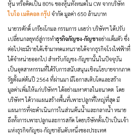
หุ้น หรือคิดเป็น 80% ของหุ้นทั้งหมดใน CW จากบริษัท
ไบโอ เมดิคอล กรุ๊ป
จำกัด มูลค่า 650 ล้านบาท
นายวรศักดิ์ เกรียงโกมล กรรมการ เผยว่า บริษัทฯ ได้ปรับ
เปลี่ยนกลยุทธ์สู่การทำ
ธุรกิจกัญชง-กัญชา
อย่างเต็มตัว ซึ่ง
ต่อไปจะมีรายได้เข้ามาทดแทนรายได้จากธุรกิจโรงไฟฟ้าที่
ได้จำหน่ายออกไป สำหรับกัญชง-กัญชานั้นในปัจจุบัน
เป็นอุตสาหกรรมที่ได้รับการสนับสนุนเชิงนโยบายจากภาค
รัฐตั้งแต่ต้นปี 2564 ที่ผ่านมา มีโอกาสเติบโตและสร้าง
มูลค่าเพิ่มให้แก่บริษัทฯ ได้อย่างมหาศาลในอนาคต โดย
บริษัทฯ ได้วางแผนสร้างพื้นที่เพาะปลูกที่ใหญ่ที่สุด มี
แผนการที่จะดำเนินการในส่วนต้นน้ำและกลางน้ำ หมาย
ถึงทั้งการเพาะปลูกและการสกัด โดยบริษัทตั้งเป้าเป็นเจ้า
แห่งธุรกิจกัญชง-กัญชาอันดับหนึ่งของประเทศ