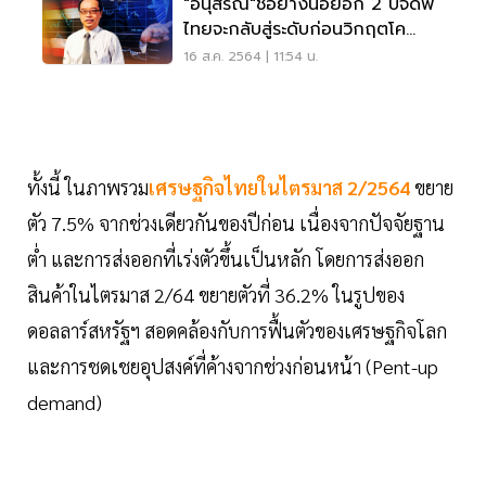
"อนุสรณ์"ชี้อย่างน้อยอีก 2 ปีจีดีพี
ไทยจะกลับสู่ระดับก่อนวิกฤตโค
วิด-19
16 ส.ค. 2564 | 11:54 น.
ทั้งนี้ ในภาพรวม
เศรษฐกิจไทยในไตรมาส 2/2564
ขยาย
ตัว 7.5% จากช่วงเดียวกันของปีก่อน เนื่องจากปัจจัยฐาน
ต่ำ และการส่งออกที่เร่งตัวขึ้นเป็นหลัก โดยการส่งออก
สินค้าในไตรมาส 2/64 ขยายตัวที่ 36.2% ในรูปของ
ดอลลาร์สหรัฐฯ สอดคล้องกับการฟื้นตัวของเศรษฐกิจโลก
และการชดเชยอุปสงค์ที่ค้างจากช่วงก่อนหน้า (Pent-up
demand)