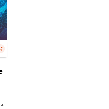
e
 น.