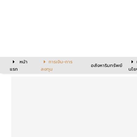
หน้า
การเงิน-การ
อสังหาริมทรัพย์
แรก
ลงทุน
นโย