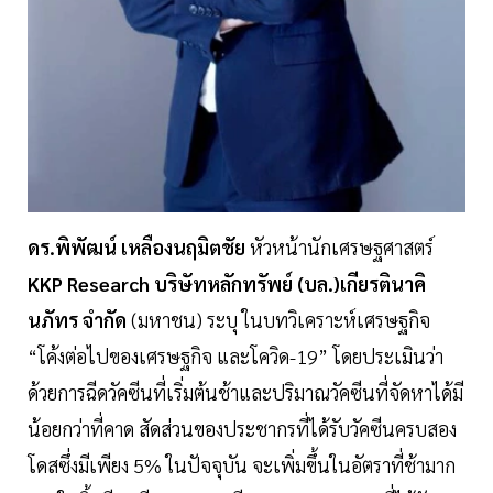
ดร.พิพัฒน์ เหลืองนฤมิตชัย
หัวหน้านักเศรษฐศาสตร์
KKP Research
บริษัทหลักทรัพย์ (บล.)เกียรตินาคิ
นภัทร จำกัด
(มหาชน) ระบุ ในบทวิเคราะห์เศรษฐกิจ
“โค้งต่อไปของเศรษฐกิจ และโควิด-19” โดยประเมินว่า
ด้วยการฉีดวัคซีนที่เริ่มต้นช้าและปริมาณวัคซีนที่จัดหาได้มี
น้อยกว่าที่คาด สัดส่วนของประชากรที่ได้รับวัคซีนครบสอง
โดสซึ่งมีเพียง 5% ในปัจจุบัน จะเพิ่มขึ้นในอัตราที่ช้ามาก