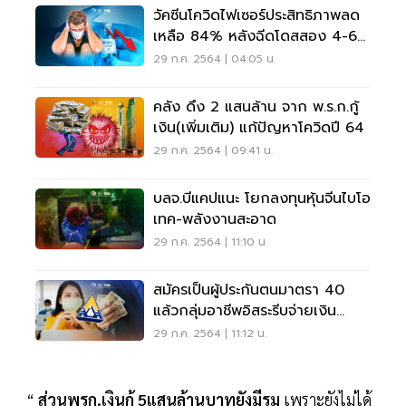
วัคซีนโควิดไฟเซอร์ประสิทธิภาพลด
เหลือ 84% หลังฉีดโดสสอง 4-6
เดือน
29 ก.ค. 2564 | 04:05 น.
คลัง ดึง 2 แสนล้าน จาก พ.ร.ก.กู้
เงิน(เพิ่มเติม) แก้ปัญหาโควิดปี 64
29 ก.ค. 2564 | 09:41 น.
บลจ.บีแคปแนะ โยกลงทุนหุ้นจีนไบโอ
เทค-พลังงานสะอาด
29 ก.ค. 2564 | 11:10 น.
สมัครเป็นผู้ประกันตนมาตรา 40
แล้วกลุ่มอาชีพอิสระรีบจ่ายเงิน
สมทบ 31 ก.ค.นี้
29 ก.ค. 2564 | 11:12 น.
“
ส่วนพรก.เงินกู้ 5แสนล้านบาทยังมีรูม
เพราะยังไม่ได้