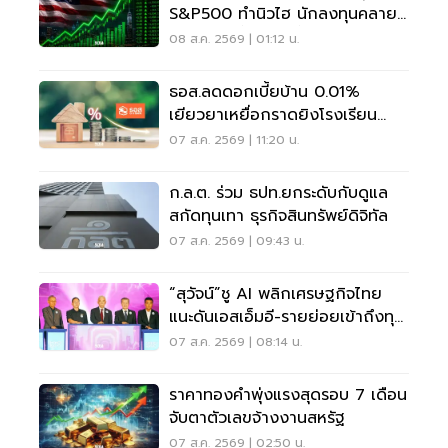
S&P500 ทำนิวไฮ นักลงทุนคลาย
กังวลเฟดขึ้นดอกเบี้ย
08 ส.ค. 2569 | 01:12 น.
ธอส.ลดดอกเบี้ยบ้าน 0.01%
เยียวยาเหยื่อกราดยิงโรงเรียน
จ.นนทบุรี
07 ส.ค. 2569 | 11:20 น.
ก.ล.ต. ร่วม ธปท.ยกระดับกับดูแล
สกัดทุนเทา ธุรกิจสินทรัพย์ดิจิทัล
07 ส.ค. 2569 | 09:43 น.
“สุวัจน์”ชู AI พลิกเศรษฐกิจไทย
แนะดันเอสเอ็มอี-รายย่อยเข้าถึงทุน
ฝ่าวิกฤต
07 ส.ค. 2569 | 08:14 น.
ราคาทองคำพุ่งแรงสุดรอบ 7 เดือน
จับตาตัวเลขจ้างงานสหรัฐ
07 ส.ค. 2569 | 02:50 น.