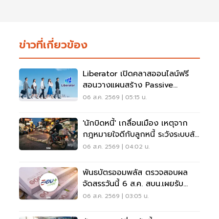
ข่าวที่เกี่ยวข้อง
Liberator เปิดคลาสออนไลน์ฟรี
สอนวางแผนสร้าง Passive
Income
06 ส.ค. 2569 | 05:15 น.
'นักบิดหนี้' เกลื่อนเมือง เหตุจาก
กฎหมายใจดีกับลูกหนี้ ระวังระบบล้ม
เป็นโดมิโน่
06 ส.ค. 2569 | 04:02 น.
พันธบัตรออมพลัส ตรวจสอบผล
จัดสรรวันนี้ 6 ส.ค. สบน.เผยรับ
สูงสุด 117,000 บาท
06 ส.ค. 2569 | 03:05 น.