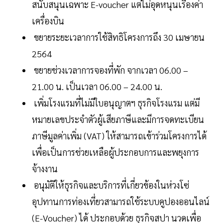
สนับสนุนเฉพาะ E-voucher แต่ไม่อุดหนุนเรื่องค่า
เครื่องบิน
ขยายระยะเวลาการใช้สิทธิโครงการถึง 30 เมษายน
2564
ขยายช่วงเวลาการจองที่พัก จากเวลา 06.00 –
21.00 น. เป็นเวลา 06.00 – 24.00 น.
เพิ่มโรงแรมที่ไม่มีใบอนุญาตฯ ธุรกิจโรงแรม แต่มี
หมายเลขประจำตัวผู้เสียภาษีและมีการจดทะเบียน
ภาษีมูลค่าเพิ่ม (VAT) ให้สามารถเข้าร่วมโครงการได้
เพื่อเป็นการช่วยเหลือผู้ประกอบการและพยุงการ
จ้างงาน
อนุมัติให้ธุรกิจและบริการที่เกี่ยวข้องในห่วงโซ่
อุปทานการท่องเที่ยวสามารถใช้ระบบคูปองออนไลน์
(E-Voucher) ได้ ประกอบด้วย ธุรกิจสปา นวดเพื่อ