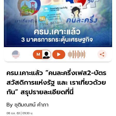
ครม.เคาะแล้ว “คนละครึ่งเฟส2-บัตร
สวัสดิการแห่งรัฐ และ เราเที่ยวด้วย
กัน” สรุปรายละเอียดที่นี่
By
ชุติมณฑน์ คำภา
08 ธ.ค. 63 | 09:30 น.