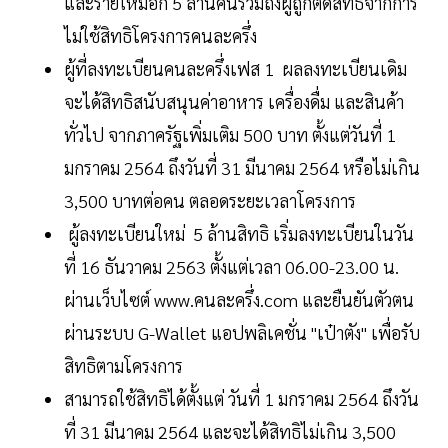
และรายใหม่อีก 5 ล้านคนรวมถึงผู้ถูกตัดสิทธิจากการ
ไม่ใช้สิทธิโครงการคนละครึ่ง
ผู้ที่ลงทะเบียนคนละครึ่งเฟส 1 ผลลงทะเบียนเดิม
จะได้สิทธิสนับสนุนค่าอาหาร เครื่องดื่ม และสินค้า
ทั่วไป จากภาครัฐเพิ่มเติม 500 บาท ตั้งแต่วันที่ 1
มกราคม 2564 ถึงวันที่ 31 มีนาคม 2564 หรือไม่เกิน
3,500 บาทต่อคน ตลอดระยะเวลาโครงการ
ผู้ลงทะเบียนใหม่ 5 ล้านสิทธิ เริ่มลงทะเบียนในวัน
ที่ 16 ธันวาคม 2563 ตั้งแต่เวลา 06.00-23.00 น.
ผ่านเว็บไซต์ www.คนละครึ่ง.com และยืนยันตัวตน
ผ่านระบบ G-Wallet แอปพลิเคชั่น "เป๋าตัง" เพื่อรับ
สิทธิตามโครงการ
สามารถใช้สิทธิได้ตั้งแต่ วันที่ 1 มกราคม 2564 ถึงวัน
ที่ 31 มีนาคม 2564 และจะได้สิทธิไม่เกิน 3,500