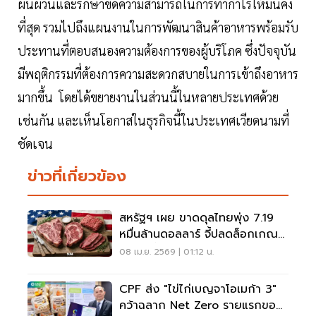
ผันผวนและรักษาขีดความสามารถในการทำกำไรให้มั่นคง
ที่สุด รวมไปถึงแผนงานในการพัฒนาสินค้าอาหารพร้อมรับ
ประทานที่ตอบสนองความต้องการของผู้บริโภค ซึ่งปัจจุบัน
มีพฤติกรรมที่ต้องการความสะดวกสบายในการเข้าถึงอาหาร
มากขึ้น โดยได้ขยายงานในส่วนนี้ในหลายประเทศด้วย
เช่นกัน และเห็นโอกาสในธุรกิจนี้ในประเทศเวียดนามที่
ชัดเจน
ข่าวที่เกี่ยวข้อง
สหรัฐฯ เผย ขาดดุลไทยพุ่ง 7.19
หมื่นล้านดอลลาร์ จี้ปลดล็อกเกณฑ์
นำเข้าเนื้อสัตว์
08 เม.ย. 2569 | 01:12 น.
CPF ส่ง "ไข่ไก่เบญจาโอเมก้า 3"
คว้าฉลาก Net Zero รายแรกของ