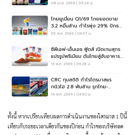
โลก
08 เม.ย. 2569 | 09:24 น.
ไทยยูเนี่ยน Q1/69 โกยยอดขาย
3.2 หมื่นล้าน กำไรพุ่ง 29% ปักธง
โตต่อแม้แรงกดดันรุม
05 พ.ค. 2569 | 06:57 น.
ซีพีเอฟ-เอ็นเอช ฟู้ดส์ เปิดเกมสุกร
แปรรูปพรีเมียม ดันไทยสู่ฮับอาหาร
เอเชีย
13 พ.ค. 2569 | 09:28 น.
CRC ทุบสถิติ กำไรไตรมาสแร
กนิวไฮ 2.8 พันล้าน รุกไทย-
เวียดนามเต็มสูบ
14 พ.ค. 2569 | 04:50 น.
ทั้งนี้ หากเปรียบเทียบผลการดำเนินงานของไตรมาส 1 ปีนี้
เทียบกับระยะเวลาเดียวกันของปีก่อน กำไรของบริษัทลด