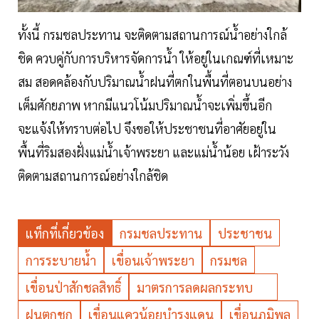
ทั้งนี้ กรมชลประทาน จะติดตามสถานการณ์น้ำอย่างใกล้
ชิด ควบคู่กับการบริหารจัดการน้ำ ให้อยู่ในเกณฑ์ที่เหมาะ
สม สอดคล้องกับปริมาณน้ำฝนที่ตกในพื้นที่ตอนบนอย่าง
เต็มศักยภาพ หากมีแนวโน้มปริมาณน้ำจะเพิ่มขึ้นอีก
จะแจ้งให้ทราบต่อไป จึงขอให้ประชาชนที่อาศัยอยู่ใน
พื้นที่ริมสองฝั่งแม่น้ำเจ้าพระยา และแม่น้ำน้อย เฝ้าระวัง
ติดตามสถานการณ์อย่างใกล้ชิด
แท็กที่เกี่ยวข้อง
กรมชลประทาน
ประชาชน
การระบายน้ำ
เขื่อนเจ้าพระยา
กรมชล
เขื่อนป่าสักชลสิทธิ์
มาตรการลดผลกระทบ
ฝนตกชุก
เขื่อนแควน้อยบำรุงแดน
เขื่อนภูมิพล