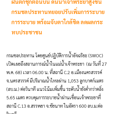
ฝนตกชุกตอนบน ดันน้ำเจ้าพระยาสูงขึ้น
กรมชลประทานทยอยปรับเพิ่มการระบาย
การระบาย พร้อมจับตาใกล้ชิด ลดผลกระ
ทบประชาชน
กรมชลประทาน โดยศูนย์ปฏิบัติการน้ำอัจฉริยะ (SWOC)
เปิดเผยถึงสถานการณ์น้ำในแม่น้ำเจ้าพระยา (ณ วันที่ 27
พ.ค. 68) เวลา 06.00 น. ที่สถานี C.2 อ.เมืองนครสวรรค์
จ.นครสวรรค์ มีปริมาณน้ำไหลผ่าน 1,053 ลูกบาศก์เมตร
(ลบ.ม.) ต่อวินาที แนวโน้มเพิ่มขึ้น ระดับน้ำยังต่ำกว่าตลิ่ง
5.65 เมตร ควบคุมการระบายน้ำผ่านเขื่อนเจ้าพระยาที่
สถานี C.13 อ.สรรพยา จ.ชัยนาท ในอัตรา 600 ลบ.ม.ต่อ