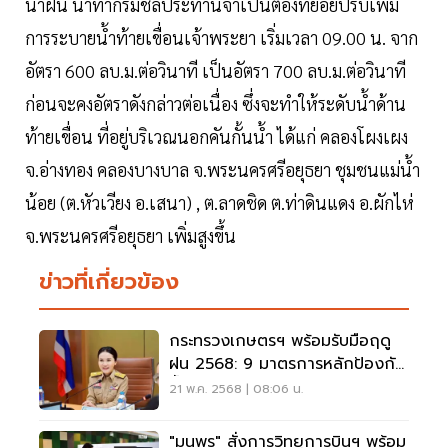
น้ำฝน น้ำท่ากรมชลประทานจำเป็นต้องทยอยปรับเพิ่ม
การระบายน้ำท้ายเขื่อนเจ้าพระยา เริ่มเวลา 09.00 น. จาก
อัตรา 600 ลบ.ม.ต่อวินาที เป็นอัตรา 700 ลบ.ม.ต่อวินาที
ก่อนจะคงอัตราดังกล่าวต่อเนื่อง ซึ่งจะทำให้ระดับน้ำด้าน
ท้ายเขื่อน ที่อยู่บริเวณนอกคันกั้นน้ำ ได้แก่ คลองโผงเผง
จ.อ่างทอง คลองบางบาล จ.พระนครศรีอยุธยา ชุมชนแม่น้ำ
น้อย (ต.หัวเวียง อ.เสนา) , ต.ลาดชิด ต.ท่าดินแดง อ.ผักไห่
จ.พระนครศรีอยุธยา เพิ่มสูงขึ้น
ข่าวที่เกี่ยวข้อง
กระทรวงเกษตรฯ พร้อมรับมือฤดู
ฝน 2568: 9 มาตรการหลักป้องกัน
น้ำท่วม
21 พ.ค. 2568 | 08:06 น.
"มนพร" สั่งการวิทยุการบินฯ พร้อม