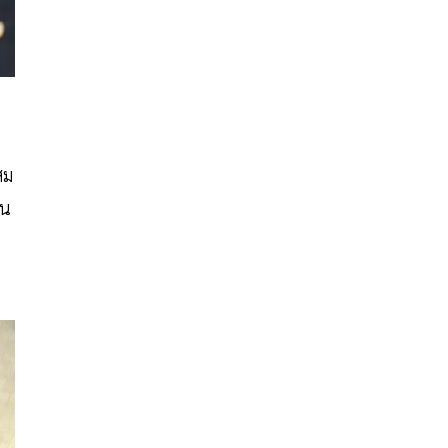
สม
ใน