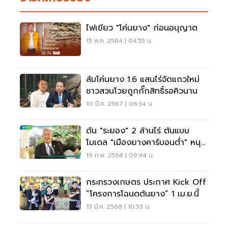
ไฟเขียว "โค่นยาง" ก่อนอนุญาต
15 พ.ค. 2564 | 04:55 น.
ล้มโค่นยาง 1.6 แสนไร่จัดแถวใหม่
ชาวสวนโวยถูกกั๊กสิทธิ์รอคิวนาน
10 มี.ค. 2567 | 06:34 น.
ดัน "ระยอง" 2 ล้านไร่ ต้นแบบ
โมเดล "เมืองยางคาร์บอนต่ำ" หนุน
เศรษฐกิจ BCG
19 ก.พ. 2568 | 09:44 น.
กระทรวงเกษตร ประกาศ Kick Off
“โครงการโฉนดต้นยาง” 1 เม.ย.นี้
15 มี.ค. 2568 | 10:53 น.