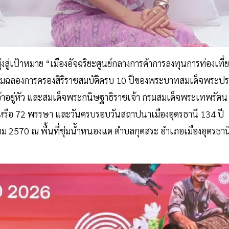
งสู่เป้าหมาย “เมืองอัจฉริยะศูนย์กลางการค้าการลงทุนการท่องเที่
เฉลิมฉลองการครองสิริราชสมบัติครบ 10 ปีของพระบาทสมเด็จพระปร
้าอยู่หัว และสมเด็จพระกนิษฐาธิราชเจ้า กรมสมเด็จพระเทพรัตน
หรือ 72 พรรษา และวันครบรอบวันสถาปนาเมืองอุดรธานี 134 ปี
คม 2570 ณ พื้นที่ชุ่มน้ำหนองแด ตำบลกุดสระ อำเภอเมืองอุดรธาน